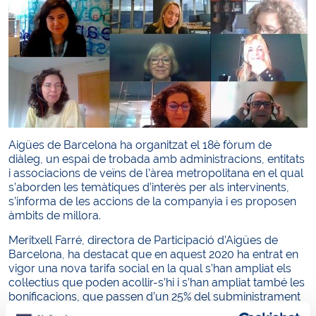
Aigües de Barcelona ha organitzat el 18è fòrum de
diàleg, un espai de trobada amb administracions, entitats
i associacions de veïns de l’àrea metropolitana en el qual
s’aborden les temàtiques d’interès per als intervinents,
s’informa de les accions de la companyia i es proposen
àmbits de millora.
Meritxell Farré, directora de Participació d’Aigües de
Barcelona, ha destacat que en aquest 2020 ha entrat en
vigor una nova tarifa social en la qual s’han ampliat els
col·lectius que poden acollir-s’hi i s’han ampliat també les
bonificacions, que passen d’un 25% del subministrament
d’aigua a un 50%. A més, se simplifiquen gestions, i amb