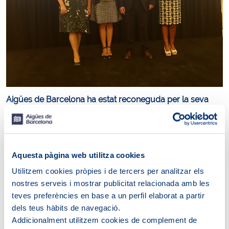
Aigües de Barcelona ha estat reconeguda per la seva
tasca d'impuls dels sistemes d'arbitratge de consum,
que permet solucionar conflictes entre empresa i client
de forma eficaç i ràpida sense haver de recórrer a la via
judicial.
Aquesta pàgina web utilitza cookies
Núria Latorre, directora de clients de la companyia, ha
estat l'encarregada de recollir aquest guardó en
Utilitzem cookies pròpies i de tercers per analitzar els
reconeixement de la confiança a la Junta Arbitral de
nostres serveis i mostrar publicitat relacionada amb les
Consum de Catalunya (JACC). durant l'acte de
teves preferències en base a un perfil elaborat a partir
commemoració dels 25 anys de la seva constitució.
dels teus hàbits de navegació.
La JACC és un organisme adscrit a l'Agència Catalana de
Addicionalment utilitzem cookies de complement de
Consum i al Departament d'Empresa i Coneixement de la