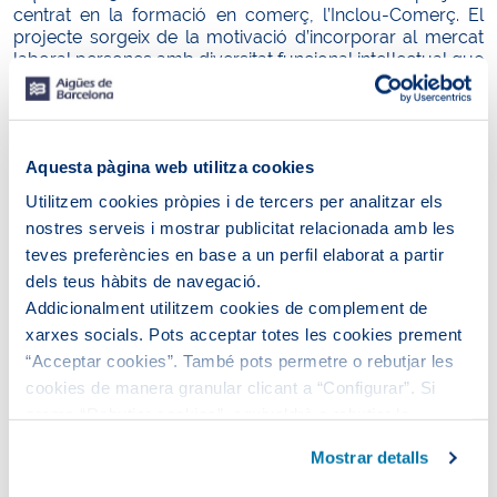
centrat en la formació en comerç, l’Inclou-Comerç. El
projecte sorgeix de la motivació d’incorporar al mercat
laboral persones amb diversitat funcional intel·lectual que
es troben en situació d’atur.
Així doncs, l’Inclou-Comerç és una formació específica i
complementària en comerç, on
12 persones del municipi
han adquirit els coneixements i les capacitats
per a la
Aquesta pàgina web utilitza cookies
realització d’activitat
s de reposició, atenció al públic i
Utilitzem cookies pròpies i de tercers per analitzar els
nostres serveis i mostrar publicitat relacionada amb les
teves preferències en base a un perfil elaborat a partir
dels teus hàbits de navegació.
Addicionalment utilitzem cookies de complement de
xarxes socials. Pots acceptar totes les cookies prement
“Acceptar cookies”. També pots permetre o rebutjar les
cookies de manera granular clicant a “Configurar”. Si
prems “Rebutjar cookies”, equivaldrà a rebutjar la
instal·lació de totes les cookies excepte les necessàries,
Mostrar detalls
que són indispensables perquè el lloc web funcioni i que,
per tant, no es poden desactivar.