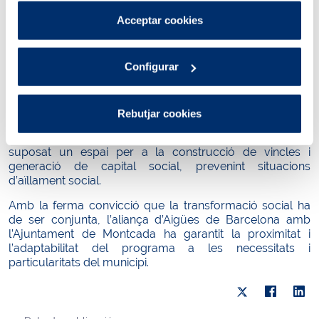
Pots consultar més informació a la nostra
Acceptar cookies
repartiments de proximitat en establiments comercials de
Política de cookies
.
Montcada. Paral·lelament, s’ha realitzat un
acompanyament individual mitjançant tutories individuals
Configurar
setmanals.
Amb aquest projecte, Aigües de Barcelona i l’Ajuntament
de Montcada van més enllà de l’objectiu de
millorar
Rebutjar cookies
l’ocupabilitat i facilitar la inserció laboral de les persones
participants del programa
, ja que l’Inclou-Comerç ha
suposat un espai per a la construcció de vincles i
generació de capital social, prevenint situacions
d’aïllament social.
Amb la ferma convicció que la transformació social ha
de ser conjunta, l’aliança d’Aigües de Barcelona amb
l’Ajuntament de Montcada ha garantit la proximitat i
l’adaptabilitat del programa a les necessitats i
particularitats del municipi.