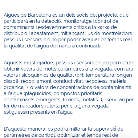
Aigües de Barcelona és un dels socis del projecte, que
participarà en la detecció, monitoratge i control de
contaminants i esdeveniments crítics a la xarxa de
distribució i abastament, mitjançant l’ús de mostrejadors
passius i sensors online per poder avaluar en temps real
la qualitat de l’aigua de manera continuada.
Aquests mostrejadors passius i sensors online permetran
obtenir valors de molts paràmetres a la vegada, com ara
valors fisicoquímics de qualitat (pH, temperatura, oxigen
dissolt, redox, amoni, conductivitat, terbolesa, matèria
orgànica...), o valors de concentracions de contaminants
a l’aigua (plaguicides, compostos prioritaris,
contaminants emergents, toxines, metalls...), i serviran per
fer de marcadors i alerta per si alguna vegada
estiguessin presents en l’aigua.
D’aquesta manera, es podrà millorar la supervisió́ de
paràmetres de control, optimitzar el temps real de