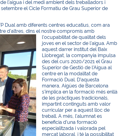
 de l’aigua i del medi ambient dels treballadors i
uest setembre el Cicle Formatiu de Grau Superior de
FP Dual amb diferents centres educatius, com ara
 entre d’altres, dins el nostre compromís amb
l’ocupabilitat de
qualitat dels
joves en el sector de l’aigua. Amb
aquest darrer institut del Baix
Llobregat, la companyia impulsa
des del curs 2020/2021 el Grau
Superior de Gestió de l’Aigua al
centre en la modalitat de
Formació Dual. D’aquesta
manera, Aigües de Barcelona
s’implica en la formació més enllà
de les pràctiques tradicionals,
impartint continguts amb valor
curricular per a aquest lloc de
treball. A més, l’alumnat es
beneficia d’una formació
especialitzada i valorada pel
mercat laboral, i té la possibilitat