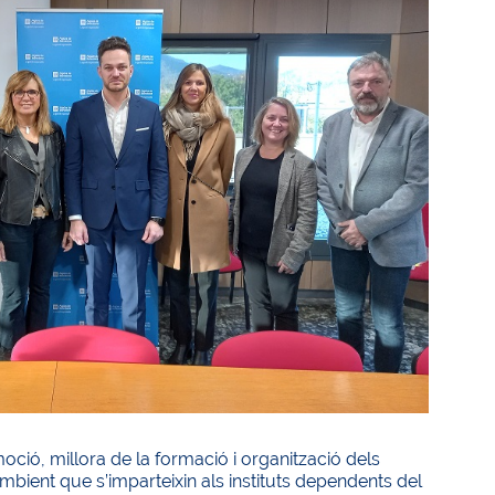
oció, millora de la formació i organització dels
ambient que s’imparteixin als instituts dependents del