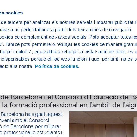
ipis
za cookies
 de tercers per analitzar els nostres serveis i mostrar publicitat
ase a un perfil elaborat a partir dels teus hàbits de navegació.
Sobre nosaltres
Persones
Medi
cookies de complement de xarxes socials. Pots acceptar totes le
”. També pots permetre o rebutjar les cookies de manera granula
utjar cookies”, equivaldrà a rebutjar la instal·lació de totes les
ndispensables perquè el lloc web funcioni i que, per tant, no es 
litat
ació a la nostra
Política de cookies
.
de Barcelona i el Consorci d’Educació de B
r la formació professional en l’àmbit de l’ai
 Barcelona ha signat aquest
onveni amb el Consorci
ó de Barcelona per millorar
ó professional d’estudiants i