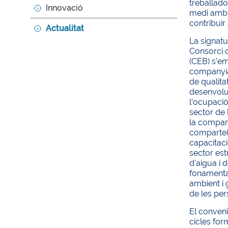
treballador
Innovació
medi ambi
contribuir 
Actualitat
La signat
Consorci 
(CEB) s’e
companyia
de qualita
desenvolu
l’ocupació
sector de l
la compan
compartei
capacitaci
sector est
d’aigua i 
fonamenta
ambient i g
de les per
El conveni
cicles for