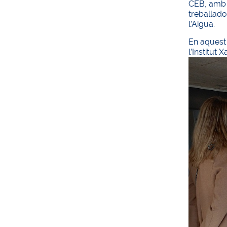
CEB, amb l
treballado
l’Aigua.
En aquest 
l’Institut