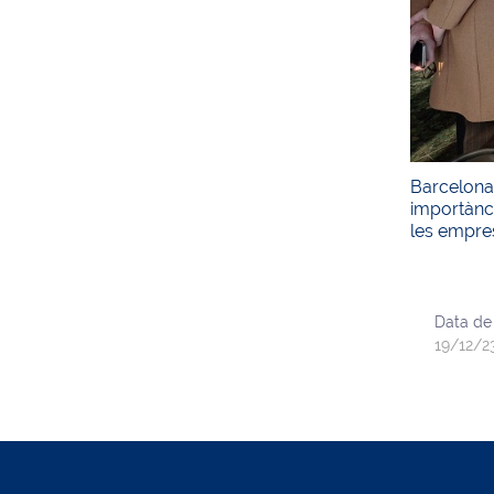
Barcelona 
importànci
les empres
Data de
19/12/2