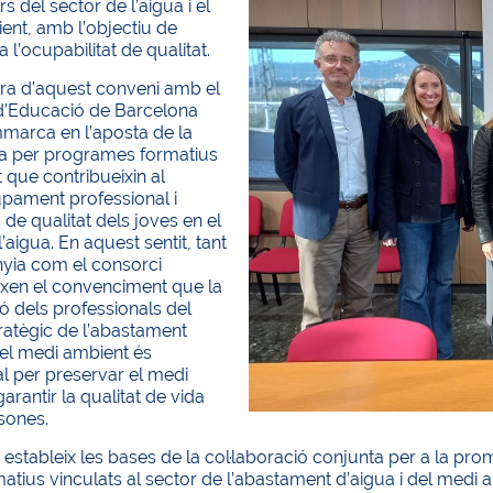
s del sector de l’aigua i el
ent, amb l’objectiu de
a l’ocupabilitat de qualitat.
ura d’aquest conveni amb el
d’Educació de Barcelona
mmarca en l’aposta de la
 per programes formatius
t que contribueixin al
pament professional i
 de qualitat dels joves en el
’aigua. En aquest sentit, tant
yia com el consorci
xen el convenciment que la
ó dels professionals del
ratègic de l’abastament
del medi ambient és
l per preservar el medi
arantir la qualitat de vida
sones.
 estableix les bases de la col·laboració conjunta per a la prom
matius vinculats al sector de l’abastament d’aigua i del medi 