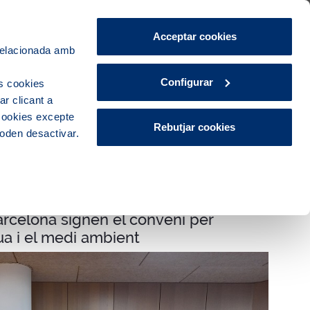
Àrea de Clients
CA
ES
Acceptar cookies
 relacionada amb
Ciutat
Innovació
Actualitat
Configurar
s cookies
r clicant a
 cookies excepte
Rebutjar cookies
poden desactivar.
arcelona signen el conveni per
gua i el medi ambient