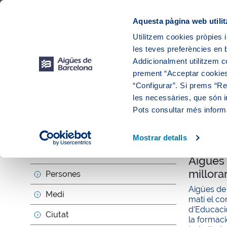
Web Corporativa
Web Aigües de Barcelona
Proveïdors
Munic
Aquesta pàgina web utilit
Utilitzem cookies pròpies i
les teves preferències en b
Addicionalment utilitzem 
prement “Acceptar cookies
“Configurar”. Si prems “Reb
les necessàries, que són i
Actua
Pots consultar més inform
Mostrar detalls
null
Sobre nosaltres
Aigües 
millora
Persones
Aigües de
Medi
matí el c
d’Educaci
Ciutat
la formaci