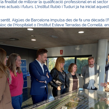
a finalitat de millorar la qualificació professional en el sector
res actuals i futurs. L’Institut Rubió i Tudurí ja ha iniciat aq
sentit, Aigües de Barcelona impulsa des de fa una dècada l’
 Xaloc de l’Hospitalet o l’Institut Esteve Terradas de Cornellà,