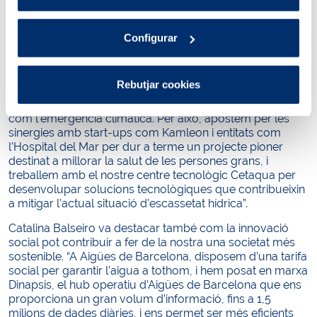
Política de cookies
.
Configurar
Per la directora d’Innovació i Coneixement, el talent intern
Rebutjar cookies
i la col·laboració oberta amb els agents del territori “són
claus per donar respostes a problemes reals i actuals
com l’emergència climàtica. Per això, apostem per les
sinergies amb start-ups com Kamleon i entitats com
l’Hospital del Mar per dur a terme un projecte pioner
destinat a millorar la salut de les persones grans, i
treballem amb el nostre centre tecnològic Cetaqua per
desenvolupar solucions tecnològiques que contribueixin
a mitigar l’actual situació d’escassetat hídrica”.
Catalina Balseiro va destacar també com la innovació
social pot contribuir a fer de la nostra una societat més
sostenible. “A Aigües de Barcelona, disposem d’una tarifa
social per garantir l’aigua a tothom, i hem posat en marxa
Dinapsis, el hub operatiu d’Aigües de Barcelona que ens
proporciona un gran volum d’informació, fins a 1,5
milions de dades diàries, i ens permet ser més eficients