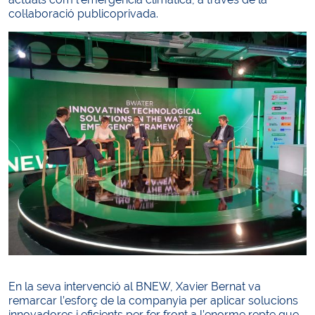
col·laboració publicoprivada.
En la seva intervenció al BNEW, Xavier Bernat va
remarcar l’esforç de la companyia per aplicar solucions
innovadores i eficients per fer front a l’enorme repte que