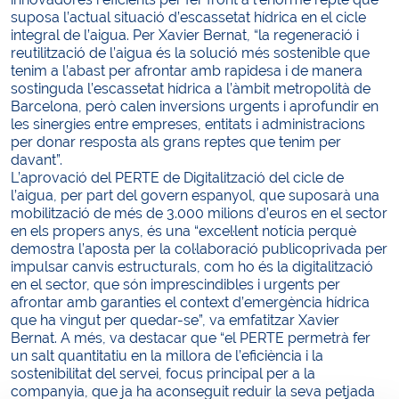
suposa l’actual situació d’escassetat hídrica en el cicle
integral de l’aigua. Per Xavier Bernat, “la regeneració i
reutilització de l’aigua és la solució més sostenible que
tenim a l’abast per afrontar amb rapidesa i de manera
sostinguda l’escassetat hídrica a l’àmbit metropolità de
Barcelona, però calen inversions urgents i aprofundir en
les sinergies entre empreses, entitats i administracions
per donar resposta als grans reptes que tenim per
davant”.
L’aprovació del PERTE de Digitalització del cicle de
l’aigua, per part del govern espanyol, que suposarà una
mobilització de més de 3.000 milions d’euros en el sector
en els propers anys, és una “excel·lent notícia perquè
demostra l’aposta per la col·laboració publicoprivada per
impulsar canvis estructurals, com ho és la digitalització
en el sector, que són imprescindibles i urgents per
afrontar amb garanties el context d’emergència hídrica
que ha vingut per quedar-se”, va emfatitzar Xavier
Bernat. A més, va destacar que “el PERTE permetrà fer
un salt quantitatiu en la millora de l’eficiència i la
sostenibilitat del servei, focus principal per a la
companyia, que ja ha aconseguit reduir la seva petjada