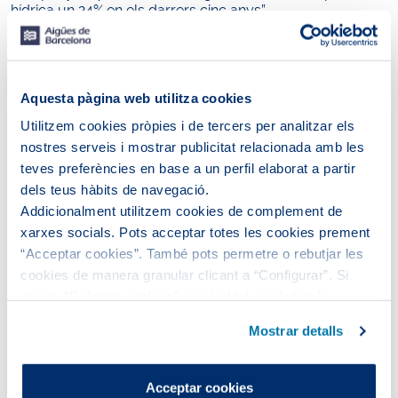
hídrica un 24% en els darrers cinc anys”.
Xavier Bernat va intervenir a la taula rodona del BNEW
centrada en la necessitat de trobar solucions
innovadores en la gestió de l’aigua per fer front a
l’emergència hídrica, juntament amb altres experts del
Aquesta pàgina web utilitza cookies
sector, mentre que Catalina Balseiro va participar a la
Utilitzem cookies pròpies i de tercers per analitzar els
taula rodona sobre innovació oberta per impulsar la
nostres serveis i mostrar publicitat relacionada amb les
sostenibilitat, amb representants d’altres empreses i
start-ups.
teves preferències en base a un perfil elaborat a partir
dels teus hàbits de navegació.
Addicionalment utilitzem cookies de complement de
xarxes socials. Pots acceptar totes les cookies prement
“Acceptar cookies”. També pots permetre o rebutjar les
cookies de manera granular clicant a “Configurar”. Si
prems “Rebutjar cookies”, equivaldrà a rebutjar la
instal·lació de totes les cookies excepte les necessàries,
Mostrar detalls
que són indispensables perquè el lloc web funcioni i que,
per tant, no es poden desactivar.
Pots consultar més informació a la nostra
Acceptar cookies