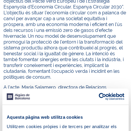
objectius del Pacte Verd Europeu i de l’Estratègia
Espanyola d’Economia Circular. Espanya Circular 2030”.
L’objectiu és situar l’economia circular com a palanca de
canvi per avançar cap a una societat equitativa i
pròspera, amb una economia moderna i eficient en l’ús
dels recursos i una emissió zero de gasos d’efecte
hivernacle. Un nou model de desenvolupament que
promogui la protecció de l’entorn i la transformació del
sistema productiu alhora que contribueixi al progrés, el
benestar social i la igualtat de gènere. La intenció és
també fomentar sinergies entre les ciutats i la indústria, i
transferir coneixement i experiències, implicant la
ciutadania, fomentant l’ocupació verda i incidint en les
polítiques de consum.
A l’acte, Maria Salamero, directora de Relacions
Institucionals, Acció Social i Sostenibilitat d’Aigües de
Barcelona, va destacar la importància de les aliances
amb entitats i ajuntaments com el de Gavà: “Estem molt
contents que Gavà sigui el municipi motor d’aquesta
iniciativa. Portem des del 2017 treballant amb ells en
Aquesta pàgina web utilitza cookies
projectes d’economia circular”. A més, va destacar que
Utilitzem cookies pròpies i de tercers per analitzar els
amb iniciatives com aquesta “volem avançar, des de la