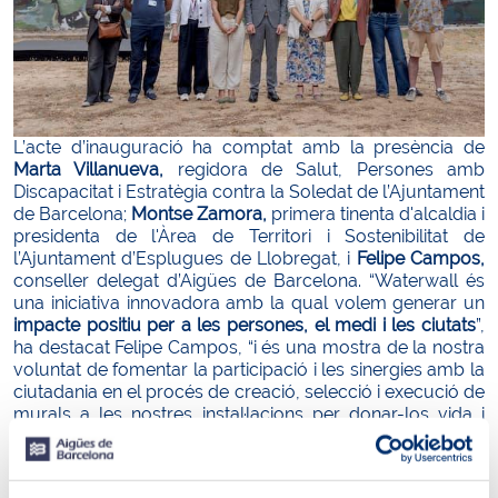
L’acte d’inauguració ha comptat amb la presència de
Marta Villanueva,
regidora de Salut, Persones amb
Discapacitat i Estratègia contra la Soledat de l’Ajuntament
de Barcelona;
Montse Zamora,
primera tinenta d'alcaldia i
presidenta de l'Àrea de Territori i Sostenibilitat de
l’Ajuntament d’Esplugues de Llobregat, i
Felipe Campos,
conseller delegat d’Aigües de Barcelona. “Waterwall és
una iniciativa innovadora amb la qual volem generar un
impacte positiu per a les persones, el medi i les ciutats
”,
ha destacat Felipe Campos, “i és una mostra de la nostra
voluntat de fomentar la participació i les sinergies amb la
ciutadania en el procés de creació, selecció i execució de
murals a les nostres instal·lacions per donar-los vida i
color mitjançant temes vitals relacionats amb el cicle
integral de l’aigua”.
El disseny triat per al projecte Waterwall que s’ha dut a