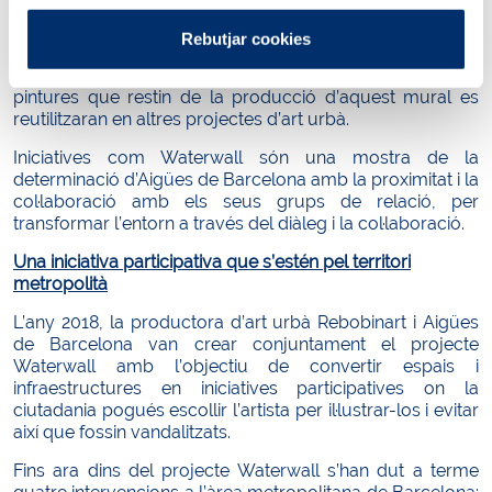
Rebutjar cookies
Per minimitzar l'impacte mediambiental del mural,
l’artista no ha fet servir aerosols, sinó pintura líquida. Les
pintures que restin de la producció d’aquest mural es
reutilitzaran en altres projectes d’art urbà.
Iniciatives com Waterwall són una mostra de la
determinació d’Aigües de Barcelona amb la proximitat i la
col·laboració amb els seus grups de relació, per
transformar l’entorn a través del diàleg i la col·laboració.
Una iniciativa participativa que s’estén pel territori
metropolità
L’any 2018, la productora d’art urbà Rebobinart i Aigües
de Barcelona van crear conjuntament el projecte
Waterwall amb l’objectiu de convertir espais i
infraestructures en iniciatives participatives on la
ciutadania pogués escollir l’artista per il·lustrar-los i evitar
així que fossin vandalitzats.
Fins ara dins del projecte Waterwall s’han dut a terme