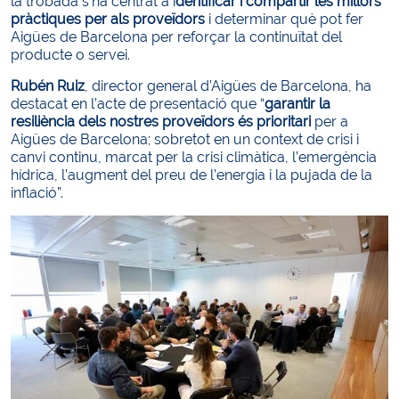
la trobada s’ha centrat a i
dentificar i compartir les millors
pràctiques per als proveïdors
i determinar què pot fer
Aigües de Barcelona per reforçar la continuïtat del
producte o servei.
Rubén Ruiz
, director general d’Aigües de Barcelona, ha
destacat en l’acte de presentació que “
garantir la
resiliència dels nostres proveïdors és prioritari
per a
Aigües de Barcelona; sobretot en un context de crisi i
canvi continu, marcat per la crisi climàtica, l’emergència
hídrica, l’augment del preu de l’energia i la pujada de la
inflació”.