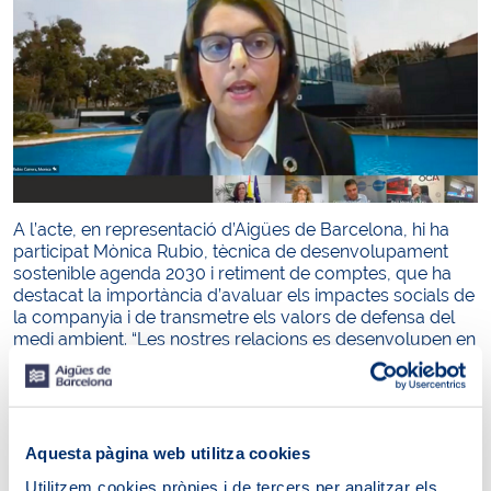
A l’acte, en representació d’Aigües de Barcelona, hi ha
participat Mònica Rubio, tècnica de desenvolupament
sostenible agenda 2030 i retiment de comptes, que ha
destacat la importància d’avaluar els impactes socials de
la companyia i de transmetre els valors de defensa del
medi ambient. “Les nostres relacions es desenvolupen en
un marc de confiança i col·laboració, basant-nos en el
diàleg amb escolta activa. Busquem transmetre la nostra
estratègia de sostenibilitat als nostres grups d’interès i
fer-los partícips d’aquesta”, ha declarat.
Aquesta pàgina web utilitza cookies
L’SGE 21 és la primera norma europea que permet
implantar, auditar i certificar un sistema de gestió ètica i
Utilitzem cookies pròpies i de tercers per analitzar els