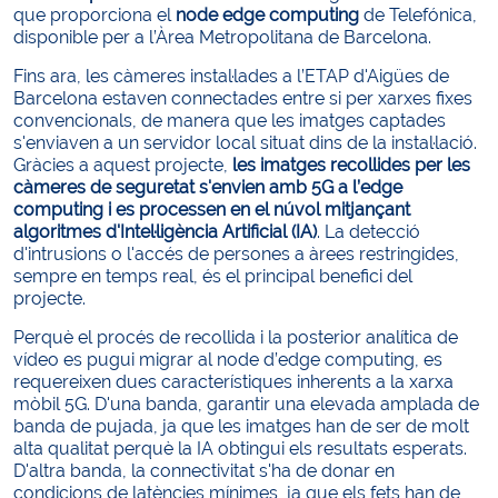
que proporciona el
node edge computing
de Telefónica,
disponible per a l’Àrea Metropolitana de Barcelona.
Fins ara, les càmeres instal·lades a l’ETAP d'Aigües de
Barcelona estaven connectades entre si per xarxes fixes
convencionals, de manera que les imatges captades
s'enviaven a un servidor local situat dins de la instal·lació.
Gràcies a aquest projecte,
les imatges recollides per les
càmeres de seguretat s'envien amb 5G a l’edge
computing i es processen en el núvol mitjançant
algoritmes d'Intel·ligència Artificial (IA)
. La detecció
d'intrusions o l'accés de persones a àrees restringides,
sempre en temps real, és el principal benefici del
projecte.
Perquè el procés de recollida i la posterior analítica de
vídeo es pugui migrar al node d’edge computing, es
requereixen dues característiques inherents a la xarxa
mòbil 5G. D'una banda, garantir una elevada amplada de
banda de pujada, ja que les imatges han de ser de molt
alta qualitat perquè la IA obtingui els resultats esperats.
D'altra banda, la connectivitat s'ha de donar en
condicions de latències mínimes, ja que els fets han de