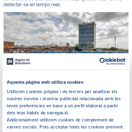
detectar-se en temps real.
Aquesta pàgina web utilitza cookies
Utilitzem cookies pròpies i de tercers per analitzar els
nostres serveis i mostrar publicitat relacionada amb les
teves preferències en base a un perfil elaborat a partir
dels teus hàbits de navegació.
Segons la
directora d'innovació d'Aigües de Barcelona,
Catalina Balseiro
, “Disposar d'entorns de cloud pròxims
Addicionalment utilitzem cookies de complement de
com l’edge computing de Telefónica junt amb
l'ús de la
xarxes socials. Pots acceptar totes les cookies prement
tecnologia 5G permet optimitzar les tasques de seguretat