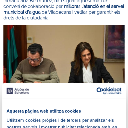
Inmaculada Bermúdez, han signat aquest matí un
conveni de col·laboració per
millorar l’atenció en el servei
municipal d’aigua
de Viladecans i vetllar per garantir els
drets de la ciutadania.
Aquesta pàgina web utilitza cookies
A través d’aquest conveni, la defensora del client
d’Aigües de Barcelona es compromet amb el defensor
Utilitzem cookies pròpies i de tercers per analitzar els
municipal a atendre amb celeritat qualsevol queixa que
nostres serveis i mostrar publicitat relacionada amb les