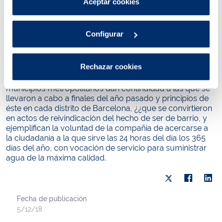
trabajan en la ciudad y que ejemplifican el compromiso
Aceptar cookies
Política de cookies
.
de la compañía con ella. Y es que son más de 150 años
de relación con la ciudadanía basada en el servicio, el
compromiso y la confianza, con muchas historias
Configurar
humanas detrás. Ahora la compañía ha querido recoger
algunas en un conjunto de libros llenos de evocaciones,
vivencias y recuerdos.
Rechazar cookies
Las presentaciones de estos libros de vivencias en los
municipios metropolitanos dan continuidad a las que se
llevaron a cabo a finales del año pasado y principios de
éste en cada distrito de Barcelona, ¿¿que se convirtieron
en actos de reivindicación del hecho de ser de barrio, y
ejemplifican la voluntad de la compañía de acercarse a
la ciudadanía a la que sirve las 24 horas del día los 365
días del año, con vocación de servicio para suministrar
agua de la máxima calidad.
Fecha de publicación
5/12/18