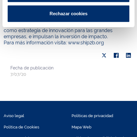
ya no es solo maximizar su rentabilidad económica sino
también su impacto social o medio ambiental. Para ello,
Rechazar cookies
desde la Fundación aceleran e invierten en startups de
alto impacto, fomentan el Corporate Impact Venturing
como estrategia de innovación para las grandes
empresas, e impulsan la inversión de impacto.
Para más información visita: www.ship2b.org
Fecha de publicación
7/07/20
Aviso legal
Políticas de privacidad
Política de Cookies
Mapa Web