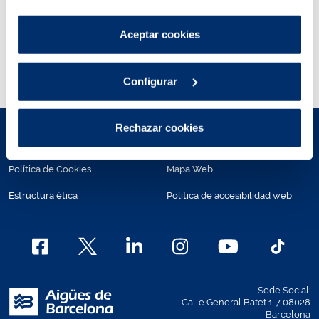
por tanto no se pueden desactivar.
Puedes consultar más información en nuestra
Fecha de publicación
Aceptar cookies
31/07/20
Política de cookies
.
Configurar
Rechazar cookies
Aviso legal
Políticas de privacidad
Política de Cookies
Mapa Web
Estructura ética
Política de accesibilidad web
Sede Social:
Calle General Batet 1-7 08028
Barcelona