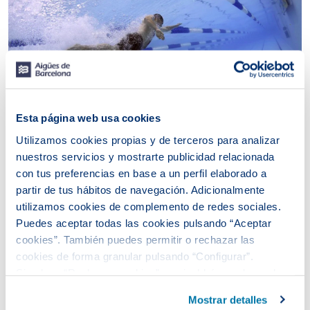
Esta página web usa cookies
Utilizamos cookies propias y de terceros para analizar
nuestros servicios y mostrarte publicidad relacionada
Esta es una unión lógica teniendo en cuenta el objeto
social de nuestra compañía. Además, es una plataforma
con tus preferencias en base a un perfil elaborado a
ideal para trasladar a la ciudadanía los valores de la
partir de tus hábitos de navegación. Adicionalmente
protección del medio ambiente y el uso responsable del
utilizamos cookies de complemento de redes sociales.
agua. Los tres clubs con los que se han firmado
Puedes aceptar todas las cookies pulsando “Aceptar
acuerdos de colaboración también son reconocidos por
cookies”. También puedes permitir o rechazar las
su labor en el deporte de base y con los más pequeños,
lo que permitirá trabajar valores como el trabajo en
cookies de forma granular pulsando “Configurar”.
equipo.
Si pulsas “Rechazar cookies”, equivaldrá a rechazar la
instalación de todas las cookies salvo las necesarias que
Mostrar detalles
son indispensables para que el sitio web funcione y que