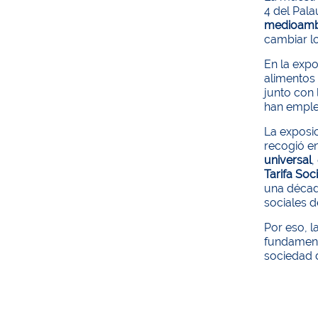
4 del Pala
medioamb
cambiar l
En la exp
alimentos 
junto con 
han emplea
La exposi
recogió en
universal
,
Tarifa Soci
una décad
sociales d
Por eso, l
fundamenta
sociedad d