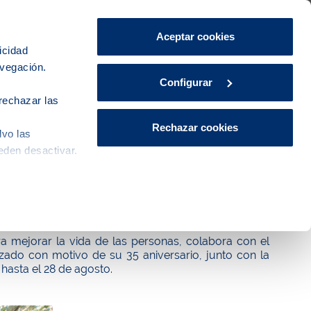
Área de Clientes
CA
ES
Aceptar cookies
icidad
avegación.
iudad
Innovación
Actualidad
Configurar
rechazar las
Rechazar cookies
lvo las
eden desactivar.
35 aniversario del Banc dels Aliments
ra mejorar la vida de las personas, colabora con el
zado con motivo de su 35 aniversario, junto con la
 hasta el 28 de agosto.