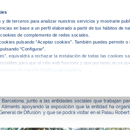
icipios
ies
 y de terceros para analizar nuestros servicios y mostrarte publ
encias en base a un perfil elaborado a partir de tus hábitos de n
e nosotros
Personas
Medio
C
s cookies de complemento de redes sociales.
cookies pulsando “Aceptar cookies”. También puedes permitir o 
 pulsando “Configurar”.
s”, equivaldrá a rechazar la instalación de todas las cookies sa
alidad
nsables para que el sitio web funcione y que por tanto no se pu
ormación en nuestra
Política de cookies
.
de Barcelona colabora en la exposición del 
 Barcelona, junto a las entidades sociales que trabajan pa
 Aliments apoyando la exposición que la entidad ha organi
General de Difusión, y que se podrá visitar en el Palau Robert