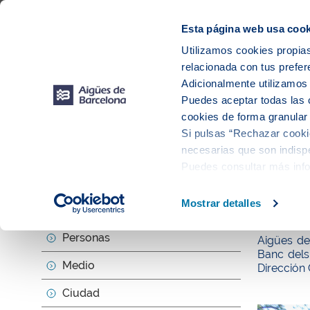
Web Corporativa
Web Aigües de Barcelona
Proveedores
Mun
Esta página web usa cook
Utilizamos cookies propias
relacionada con tus prefer
Sobr
Adicionalmente utilizamo
Puedes aceptar todas las 
cookies de forma granular
Si pulsas “Rechazar cookie
Actu
necesarias que son indispe
Puedes consultar más inf
null
Mostrar detalles
Sobre nosotros
Aigües 
Personas
Aigües de
Banc dels
Medio
Dirección 
Ciudad