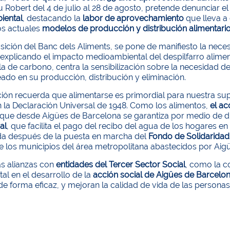
u Robert del 4 de julio al 28 de agosto, pretende denunciar e
iental
, destacando la
labor de aprovechamiento
que lleva a
os actuales
modelos de producción y distribución alimentari
osición del Banc dels Aliments, se pone de manifiesto la ne
explicando el impacto medioambiental del despilfarro aliment
la de carbono, centra la sensibilización sobre la necesidad de
do en su producción, distribución y eliminación.
ción recuerda que alimentarse es primordial para nuestra su
 la Declaración Universal de 1948. Como los alimentos,
el ac
 que desde Aigües de Barcelona se garantiza por medio de d
al
, que facilita el pago del recibo del agua de los hogares e
a después de la puesta en marcha del
Fondo de Solidaridad
e los municipios del área metropolitana abastecidos por Aig
as alianzas con
entidades del Tercer Sector Social
, como la c
l en el desarrollo de la
acción social de Aigües de Barcelo
e forma eficaz, y mejoran la calidad de vida de las personas