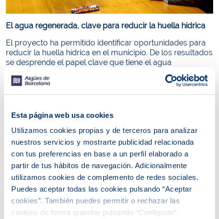
El agua regenerada, clave para reducir la huella hídrica
El proyecto ha permitido identificar oportunidades para
reducir la huella hídrica en el municipio. De los resultados
se desprende el papel clave que tiene el agua
regenerada. Regenerar implica someter el agua
depurada a un nuevo tratamiento para que pueda
reutilizarse en diferentes usos como el riego de parques
y jardines, la limpieza de las calles o la agricultura, entre
otros.
Esta página web usa cookies
Actualmente el uso de agua regenerada en Gavà, en
Utilizamos cookies propias y de terceros para analizar
usos ambientales y agrícolas, ha permitido reducir parte
nuestros servicios y mostrarte publicidad relacionada
de su huella hídrica.
Se estima que el 27,15 % de la
con tus preferencias en base a un perfil elaborado a
demanda actual de agua por el riego agrícola está
partir de tus hábitos de navegación. Adicionalmente
cubierto con agua regenerada.
Un mayor despliegue del
uso de agua regenerada permitiría cubrir hasta el 100 %
utilizamos cookies de complemento de redes sociales.
de la demanda hídrica en la zona agrícola del Baix
Puedes aceptar todas las cookies pulsando “Aceptar
Llobregat, con lo que se garantizaría la disponibilidad y la
cookies”. También puedes permitir o rechazar las
calidad de agua de forma constante y se promovería la
cookies de forma granular pulsando “Configurar”.
producción agrícola sostenible y local.