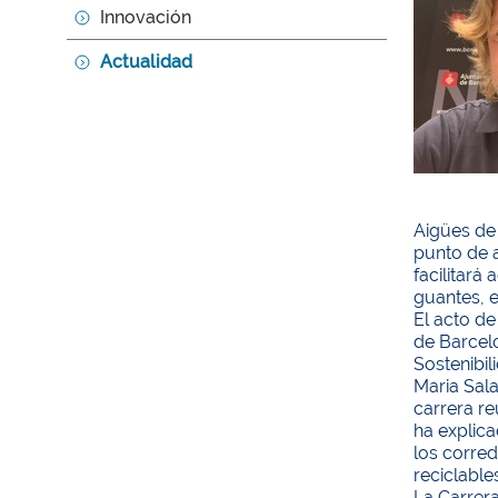
Innovación
Actualidad
Aigües de 
punto de a
facilitará
guantes, e
El acto de
de Barcel
Sostenibil
Maria Sal
carrera r
ha explica
los corred
reciclables
La Carrera