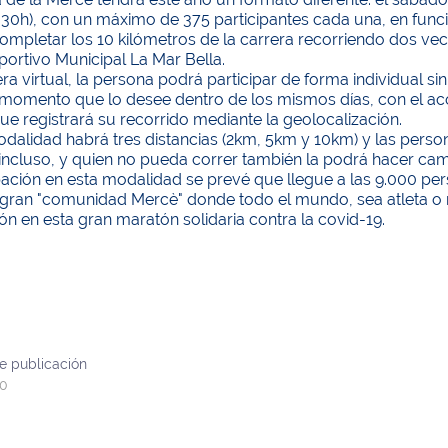
.30h), con un máximo de 375 participantes cada una, en funci
mpletar los 10 kilómetros de la carrera recorriendo dos vece
ortivo Municipal La Mar Bella.
era virtual, la persona podrá participar de forma individual sin
 momento que lo desee dentro de los mismos días, con el a
ue registrará su recorrido mediante la geolocalización.
dalidad habrá tres distancias (2km, 5km y 10km) y las perso
incluso, y quien no pueda correr también la podrá hacer ca
pación en esta modalidad se prevé que llegue a las 9.000 per
 gran "comunidad Mercè" donde todo el mundo, sea atleta o n
ón en esta gran maratón solidaria contra la covid-19.
e publicación
20