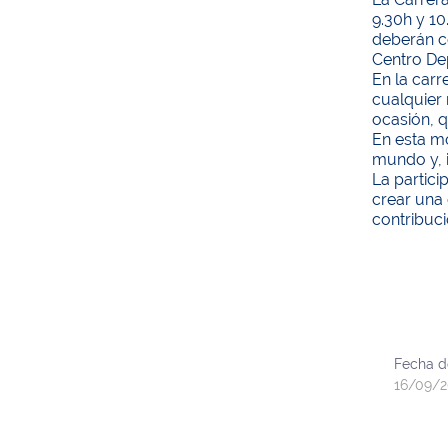
9.30h y 10
deberán co
Centro Dep
En la carr
cualquier
ocasión, q
En esta mo
mundo y, 
La partici
crear una
contribuci
Fecha d
16/09/