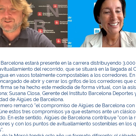
Barcelona estará presente en la carrera distribuyendo 3.000 
vituallamiento del recorrido, que se situará en la llegada al
 agua en vasos totalmente compostables a los corredores. En
ncargado de abrir y cerrar los grifos de los corredores que 
 firma se ha hecho este mediodía de forma virtual, con la as
ona; Susana Closa, Gerente del Instituto Barcelona Deportes
idad de Aigües de Barcelona.
amero remarcó "el compromiso de Aigües de Barcelona con la
eúne estos tres compromisos ya que estamos ante un clásico
do. En este sentido, Aigües de Barcelona contribuye "con la 
ores y con los puntos de avituallamiento sostenibles en los 
".
 de la Mercè tendrá este año un formato diferente: el sábado 