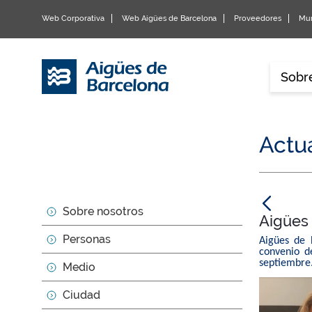
Web Corporativa
Web Aigües de Barcelona
Proveedores
Mun
Sobr
Actu
null
Sobre nosotros
Aigües 
Personas
Aigües de 
convenio d
septiembre
Medio
Ciudad