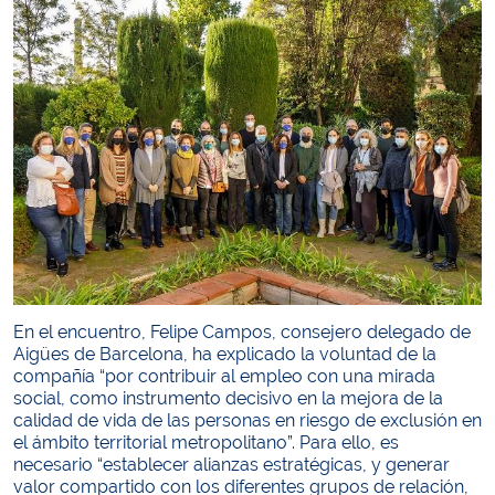
En el encuentro, Felipe Campos, consejero delegado de
Aigües de Barcelona, ha explicado la voluntad de la
compañía “por contribuir al empleo con una mirada
social, como instrumento decisivo en la mejora de la
calidad de vida de las personas en riesgo de exclusión en
el ámbito territorial metropolitano”. Para ello, es
necesario “establecer alianzas estratégicas, y generar
valor compartido con los diferentes grupos de relación,