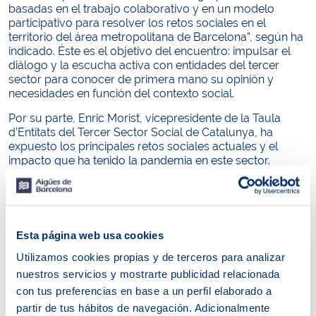
basadas en el trabajo colaborativo y en un modelo
participativo para resolver los retos sociales en el
territorio del área metropolitana de Barcelona”, según ha
indicado. Éste es el objetivo del encuentro: impulsar el
diálogo y la escucha activa con entidades del tercer
sector para conocer de primera mano su opinión y
necesidades en función del contexto social.
Por su parte, Enric Morist, vicepresidente de la Taula
d’Entitats del Tercer Sector Social de Catalunya, ha
expuesto los principales retos sociales actuales y el
impacto que ha tenido la pandemia en este sector.
Sònia Hernández, directora de Acción Social de Aigües
de Barcelona, ha detallado los esfuerzos de la compañía
en acciones de tipo social dirigidas a fomentar la
empleabilidad, reducir las desigualdades y promover
Esta página web usa cookies
una sociedad más justa”, como el proyecto ONA, las
Beques Joves Talents o el proyecto Territorio Social.
Utilizamos cookies propias y de terceros para analizar
nuestros servicios y mostrarte publicidad relacionada
Txell Farré, directora de participación de Aigües de
con tus preferencias en base a un perfil elaborado a
Barcelona, ha recordado a los presentes las principales
medidas sociales implementadas por la compañía para
partir de tus hábitos de navegación. Adicionalmente