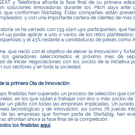
SEAT y Telefónica afronta la fase final de su primera edici
on soluciones innovadoras durante los
Pitch days
ante u
 que conforman Start4big. Estas compañías están presen
mpleados y con una importante cartera de clientes de más 
atoria se ha cerrado con 139
start-ups
participantes, que ha
art-up
podía aplicar a uno o varios de los retos planteados)
españolas y el 43% restante a candidaturas de países como Alema
a, que nació con el objetivo de elevar la innovación y forta
á los ganadores seleccionados el próximo mes de sep
ad de iniciar negociaciones con los socios de la iniciativ
n sus sectores y en toda la sociedad.
 de la primera Ola de Innovación
-ups finalistas han superado un proceso de selección que co
riales, en los que optan a trabajar con dos o más socios de 
llar un piloto con todas las empresas implicadas. Un jurado
 áreas tecnológicas y de innovación, así como 76 jueces in
de las empresas que forman parte de Start4big, han eva
as afrontan ahora la fase final de la competición.
odos los finalistas
aquí
.