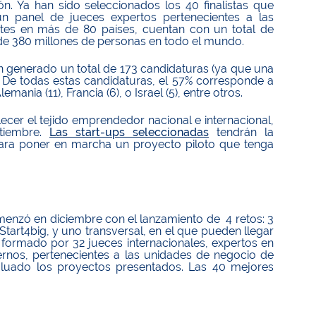
ón. Ya han sido seleccionados los 40 finalistas que
n panel de jueces expertos pertenecientes a las
tes en más de 80 países, cuentan con un total de
de 380 millones de personas en todo el mundo.
n generado un total de 173 candidaturas (ya que una
. De todas estas candidaturas, el 57% corresponde a
nia (11), Francia (6), o Israel (5), entre otros.
lecer el tejido emprendedor nacional e internacional,
tiembre.
Las start-ups seleccionadas
tendrán la
a para poner en marcha un proyecto piloto que tenga
menzó en diciembre con el lanzamiento de 4 retos: 3
Start4big, y uno transversal, en el que pueden llegar
 formado por 32 jueces internacionales, expertos en
ternos, pertenecientes a las unidades de negocio de
luado los proyectos presentados. Las 40 mejores