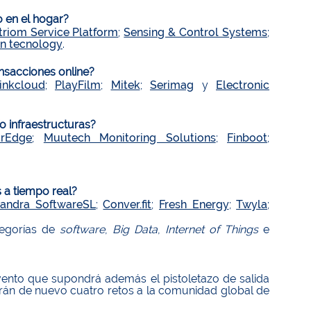
 en el hogar?
triom Service Platform
;
Sensing & Control Systems
;
on tecnology
.
ansacciones online?
inkcloud
;
PlayFilm
;
Mitek
;
Serimag
y
Electronic
o infraestructuras?
arEdge
;
Muutech Monitoring Solutions
;
Finboot
;
s a tiempo real?
landra SoftwareSL
;
Conver.fit
;
Fresh Energy
;
Twyla
;
tegorías de
software
,
Big Data
,
Internet of Things
e
ento que supondrá además el pistoletazo de salida
zarán de nuevo cuatro retos a la comunidad global de