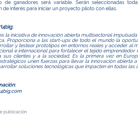
o de ganadores será variable. Serán seleccionadas tod
 de interés para iniciar un proyecto piloto con ellas.
t4big:
es la iniciativa de innovación abierta multisectorial impuls
ica. Proporciona a las ​start-ups de todo el mundo la oport
rollar y testear prototipos en entornos reales y acceder al
cional e internacional para fortalecer el tejido emprendedor 
a sus clientes y a la sociedad. Es la primera vez en Eu
stratégicos unen fuerzas para llevar la innovación abierta a
arrollar soluciones tecnológicas que impacten en todas las 
mación:
t4big.com
e publicación