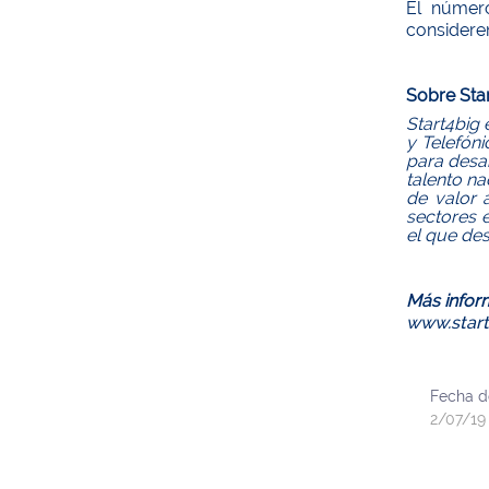
El númer
consideren
Sobre Star
Start4big 
y Telefón
para desar
talento na
de valor 
sectores e
el que des
Más infor
www.star
Fecha d
2/07/19