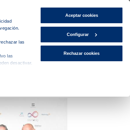
Área de Clientes
CA
ES
Aceptar cookies
icidad
avegación.
iudad
Innovación
Actualidad
Configurar
rechazar las
Rechazar cookies
lvo las
eden desactivar.
art4big