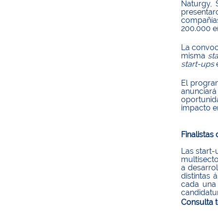
Naturgy, 
presentar
compañías
200.000 e
La convoc
misma
st
start-ups
El program
anunciar
oportunid
impacto e
Finalistas
Las start
multisecto
a desarro
distintas
cada una 
candidatur
Consulta t