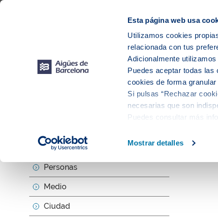
Web Corporativa
Web Aigües de Barcelona
Proveedores
Mun
Esta página web usa cook
Utilizamos cookies propias
relacionada con tus prefer
Sobr
Adicionalmente utilizamo
Puedes aceptar todas las 
cookies de forma granular
Si pulsas “Rechazar cookie
Actu
necesarias que son indispe
Puedes consultar más inf
null
Mostrar detalles
Sobre nosotros
Cuarent
Personas
Medio
Ciudad