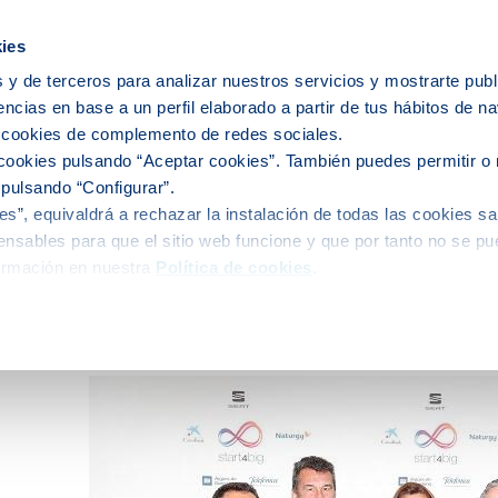
icipios
ies
 y de terceros para analizar nuestros servicios y mostrarte publ
encias en base a un perfil elaborado a partir de tus hábitos de n
e nosotros
Personas
Medio
C
s cookies de complemento de redes sociales.
cookies pulsando “Aceptar cookies”. También puedes permitir o 
 pulsando “Configurar”.
s”, equivaldrá a rechazar la instalación de todas las cookies sa
alidad
nsables para que el sitio web funcione y que por tanto no se pu
ormación en nuestra
Política de cookies
.
a ‘start-ups’ compiten en la fase final de St