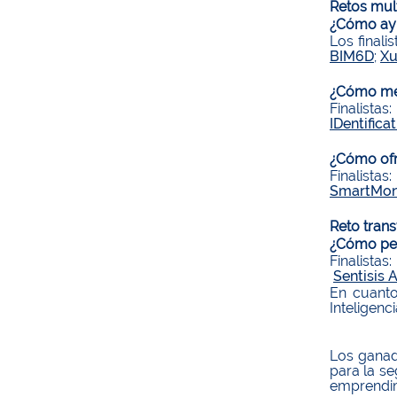
Retos mult
¿Cómo ayu
Los finali
BIM6D
;
Xu
¿Cómo mejo
Finalistas
IDentifica
¿Cómo ofr
Finalistas
SmartMon
Reto trans
¿Cómo pers
Finalistas
Sentisis 
En cuanto
Inteligencia
Los ganad
para la se
emprendi