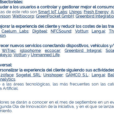
isectoriales:
dar a los usuarios a controlar y gestionar mejor el consumo
stas de este reto son
Smart IoT Labs
;
Lhings
;
Fresh Energy
;
A
nison
;
Wattiocorp
;
GreenPocket GmbH
;
Greenbird Integrati
rar la experiencia del cliente y reducir los costes de las tr
:
Caelum Labs
;
Digiteal
;
NFCSound
;
Vottun
;
Lang.ai
;
Th
tion
.
ecer nuevos servicios conectando dispositivos, vehículos y/
:
WiTrac
;
igloohome
;
eccocar
;
Greenbird Integral
;
Sol
key.io
;
Vottun
y
Unmanned Life
.
versal:
onalizar la experiencia del cliente siguiendo sus actividade
:
20face
;
Sogetel SRL
;
Unishoper
;
GAMCO S.L
.;
Lang.ai
;
Ba
Analytics
.
 a las áreas tecnológicas, las más frecuentes son las ca
 Artificial.
ores se darán a conocer en el mes de septiembre en un ev
gunda Ola de Innovación de la iniciativa, y en el que se lan
miento.