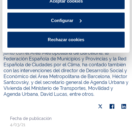
Aceptar cookies
y experiencias que han seguido virtualmente 157
Política de cookies
.
personas. En su intervención, Sánchez ha reafirmado “el
compromiso de Gavà en impulsar nuevos modelos
económicos que sean sostenibles y socialmente más
Configurar
justos, ya que, nuestro planeta no soporta más el actual
sistema y estamos poniendo en peligro el futuro de las
próximas generaciones”.
Rechazar cookies
El encuentro, organizado por el Ayuntamiento de Gavà,
junto con el Área Metropolitana de Barcelona, la
Federación Española de Municipios y Provincias y la Red
Española de Ciudades por el Clima, ha contado también
con las intervenciones del director de Desarrollo Social y
Económico del Área Metropolitana de Barcelona, Héctor
Santcovsky, y del secretario general de Agenda Urbana y
Vivienda del Ministerio de Transportes, Movilidad y
Agenda Urbana, David Lucas, entre otros.
Fecha de publicación
4/03/21