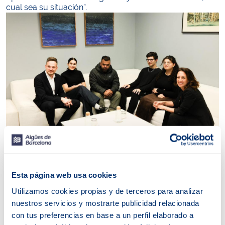
cual sea su situación”.
También han intervenido en el acto de graduación
Jordi
Giró
, presidente de la CONFAVC, y
Therese Jamaa,
Esta página web usa cookies
vicepresidenta de alianzas estratégicas de Openchip y
líder destacada en el ámbito de la tecnología social y
Utilizamos cookies propias y de terceros para analizar
humanitaria
.
nuestros servicios y mostrarte publicidad relacionada
con tus preferencias en base a un perfil elaborado a
La parte central del acto la han protagonizado cuatro de