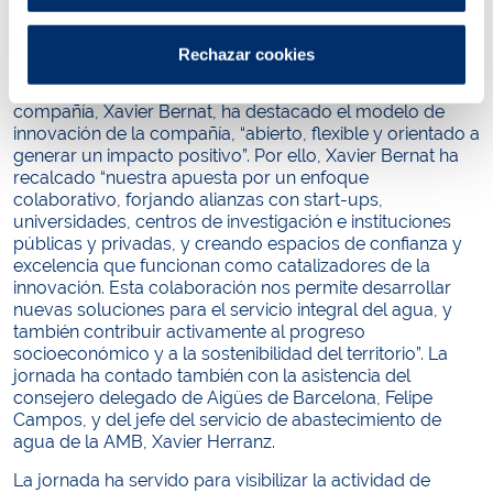
los datos o los programas de innovación abierta y
participativa nos ayudan a promover ciudades más
inteligentes, sostenibles y saludables”, ha indicado.
Rechazar cookies
Por su parte, el director de Sostenibilidad de la
compañía, Xavier Bernat, ha destacado el modelo de
innovación de la compañía, “abierto, flexible y orientado a
generar un impacto positivo”. Por ello, Xavier Bernat ha
recalcado “nuestra apuesta por un enfoque
colaborativo, forjando alianzas con start-ups,
universidades, centros de investigación e instituciones
públicas y privadas, y creando espacios de confianza y
excelencia que funcionan como catalizadores de la
innovación. Esta colaboración nos permite desarrollar
nuevas soluciones para el servicio integral del agua, y
también contribuir activamente al progreso
socioeconómico y a la sostenibilidad del territorio”. La
jornada ha contado también con la asistencia del
consejero delegado de Aigües de Barcelona, Felipe
Campos, y del jefe del servicio de abastecimiento de
agua de la AMB, Xavier Herranz.
La jornada ha servido para visibilizar la actividad de