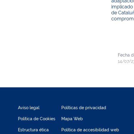
adaptación
implicado 
de Cataluñ
comprometi
Fecha d
14/07/2
Aviso legal
Políticas de privacidad
Política de Cookies
Mapa Web
Estructura ética
Política de accesibilidad web