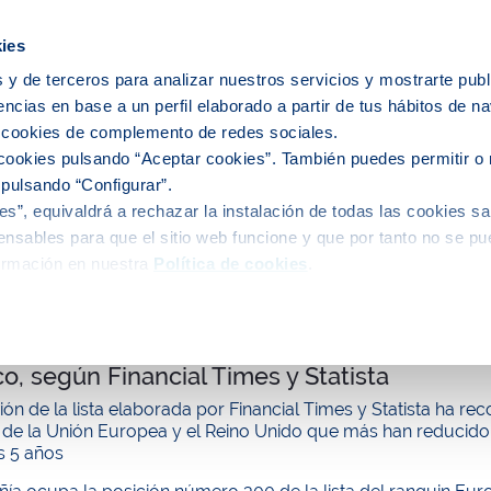
icipios
ies
 y de terceros para analizar nuestros servicios y mostrarte publ
encias en base a un perfil elaborado a partir de tus hábitos de n
e nosotros
Personas
Medio
C
s cookies de complemento de redes sociales.
cookies pulsando “Aceptar cookies”. También puedes permitir o 
 pulsando “Configurar”.
s”, equivaldrá a rechazar la instalación de todas las cookies sa
alidad
nsables para que el sitio web funcione y que por tanto no se pu
ormación en nuestra
Política de cookies
.
de Barcelona, reconocida como empresa líd
co, según Financial Times y Statista
ción de la lista elaborada por Financial Times y Statista ha
de la Unión Europea y el Reino Unido que más han reducido 
s 5 años