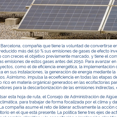
Barcelona, compañía que tiene la voluntad de convertirse en
a reducido más del 50 % sus emisiones de gases de efecto inv
 con creces el objetivo previamente marcado, y tiene el com
as emisiones de estos gases antes del 2050. Para avanzar en
yectos, como el de eficiencia energética, la implementación
ca en sus instalaciones, la generación de energía mediante la c
os. Asimismo, impulsa la ecoeficiencia en todas las etapas del
o rico en materia orgánica) generados en las ecofactorías par
dores para la descarbonización de las emisiones indirectas, e
sar esta hoja de ruta, el Consejo de Administración de Aigüe
climática, para trabajar de forma focalizada por el clima y d
 La compañía asume el reto de liderar activamente la acción
itorio en el que está presente. La política tiene tres ejes de ac