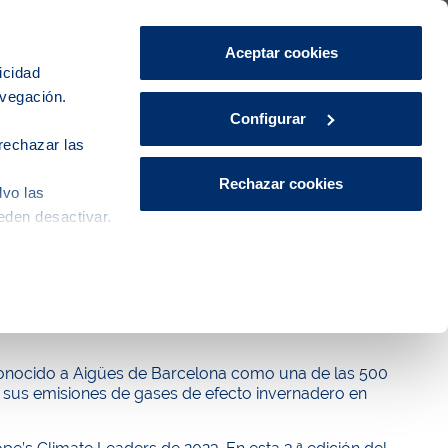
Área de Clientes
CA
ES
Aceptar cookies
icidad
avegación.
iudad
Innovación
Actualidad
Configurar
rechazar las
Rechazar cookies
lvo las
eden desactivar.
er en la lucha contra el cambio
 reconocido a Aigües de Barcelona como una de las 500
sus emisiones de gases de efecto invernadero en