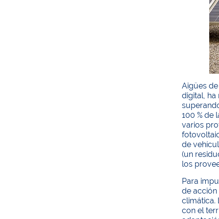
Aigües de 
digital, h
superando
100 % de l
varios pro
fotovoltai
de vehícul
(un residu
los provee
Para impul
de acción 
climática.
con el terr