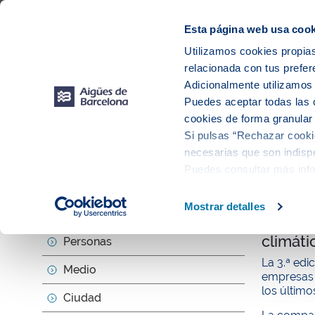
Web Corporativa
Web Aigües de Barcelona
Proveedores
Mun
Esta página web usa cook
Utilizamos cookies propias
relacionada con tus prefer
Sobr
Adicionalmente utilizamo
Puedes aceptar todas las 
cookies de forma granular
Si pulsas “Rechazar cookie
Actu
necesarias que son indispe
Puedes consultar más inf
null
Mostrar detalles
Sobre nosotros
Aigües 
climáti
Personas
La 3.ª edi
Medio
empresas 
los último
Ciudad