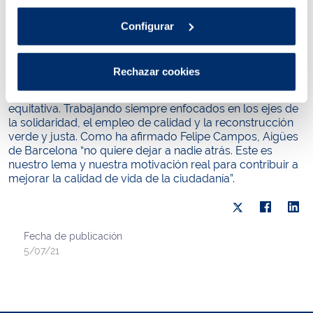
a fin de mejorar las condiciones de vida de los más
jóvenes, algunos de los cuales tendrán su primera
Configurar
oportunidad laboral”.
Esta iniciativa se enmarca en el pacto social impulsado
por la compañía, con la voluntad de ser un agente activo
Rechazar cookies
y trabajar conjuntamente con las administraciones en
una reconstrucción económica sostenible, justa y
equitativa. Trabajando siempre enfocados en los ejes de
la solidaridad, el empleo de calidad y la reconstrucción
verde y justa. Como ha afirmado Felipe Campos, Aigües
de Barcelona “no quiere dejar a nadie atrás. Este es
nuestro lema y nuestra motivación real para contribuir a
mejorar la calidad de vida de la ciudadanía”.
Fecha de publicación
5/07/21