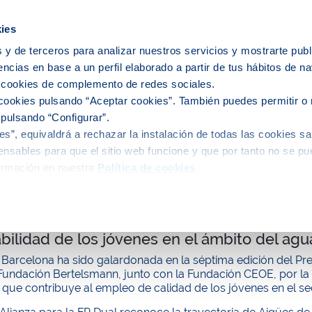
icipios
ies
 y de terceros para analizar nuestros servicios y mostrarte publ
encias en base a un perfil elaborado a partir de tus hábitos de n
e nosotros
Personas
Medio
C
s cookies de complemento de redes sociales.
cookies pulsando “Aceptar cookies”. También puedes permitir o 
 pulsando “Configurar”.
s”, equivaldrá a rechazar la instalación de todas las cookies sa
alidad
nsables para que el sitio web funcione y que por tanto no se pu
ormación en nuestra
Política de cookies
.
de Barcelona recibe el Premio Alianza para 
ilidad de los jóvenes en el ámbito del agu
 Barcelona ha sido galardonada en la séptima edición del Pr
 Fundación Bertelsmann, junto con la Fundación CEOE, por l
 que contribuye al empleo de calidad de los jóvenes en el se