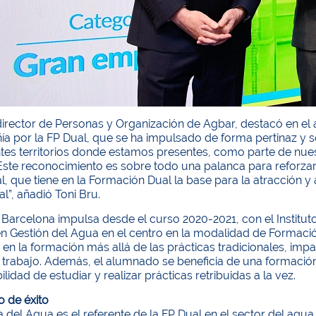
director de Personas y Organización de Agbar, destacó en el
a por la FP Dual, que se ha impulsado de forma pertinaz y s
entes territorios donde estamos presentes, como parte de nu
“Este reconocimiento es sobre todo una palanca para reforzar 
l, que tiene en la Formación Dual la base para la atracción y 
l”, añadió Toni Bru.
Barcelona impulsa desde el curso 2020-2021, con el Institut
en Gestión del Agua en el centro en la modalidad de Formaci
 en la formación más allá de las prácticas tradicionales, imp
 trabajo. Además, el alumnado se beneficia de una formación
ilidad de estudiar y realizar prácticas retribuidas a la vez.
 de éxito
 del Agua es el referente de la FP Dual en el sector del a