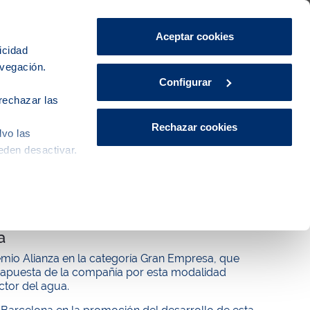
Área de Clientes
CA
ES
Aceptar cookies
icidad
avegación.
iudad
Innovación
Actualidad
Configurar
rechazar las
Rechazar cookies
lvo las
eden desactivar.
la FP Dual por su contribución a la
a
emio Alianza en la categoría Gran Empresa, que
a apuesta de la compañía por esta modalidad
ctor del agua.