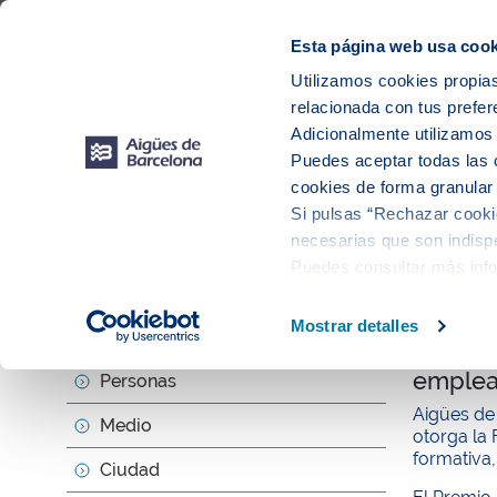
Web Corporativa
Web Aigües de Barcelona
Proveedores
Mun
Esta página web usa cook
Utilizamos cookies propias
relacionada con tus prefer
Sobr
Adicionalmente utilizamo
Puedes aceptar todas las 
cookies de forma granular
Si pulsas “Rechazar cookie
Actu
necesarias que son indispe
Puedes consultar más inf
null
Mostrar detalles
Sobre nosotros
Aigües 
empleab
Personas
Aigües de
Medio
otorga la
formativa,
Ciudad