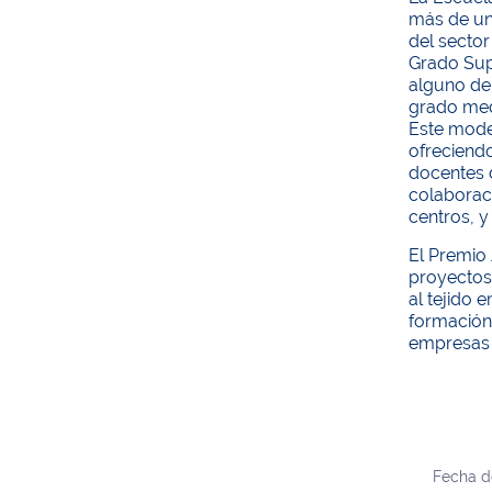
más de un
del secto
Grado Sup
alguno de 
grado med
Este model
ofreciendo
docentes d
colaborac
centros, y
El Premio
proyectos 
al tejido 
formación 
empresas 
Fecha d