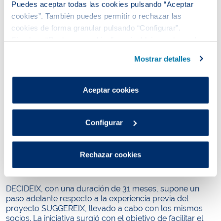
Puedes aceptar todas las cookies pulsando “Aceptar
cookies”. También puedes permitir o rechazar las
cookies de forma granular pulsando “Configurar”.
Si pulsas “Rechazar cookies”, equivaldrá a rechazar la
instalación de todas las cookies salvo las necesarias que
Mostrar detalles
son indispensables para que el sitio web funcione y que
por tanto no se pueden desactivar.
Puedes consultar más información en nuestra
Aceptar cookies
Política de cookies
.
Configurar
Participación de los representantes de las entidades
colaboradoras a la reunión de lanzamiento del proyecto
Rechazar cookies
DECIDEIX en la sede de Eurecat de Manresa.
DECIDEIX, con una duración de 31 meses, supone un
paso adelante respecto a la experiencia previa del
proyecto SUGGEREIX, llevado a cabo con los mismos
socios. La iniciativa surgió con el objetivo de facilitar el