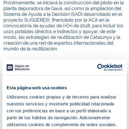
Próximamente, se iniciará la construcción del piloto en la
planta depuradora de Gavà, así como la ampliación del
Sistema de Ayuda a la Decisión (SAD) desarrollado en el
proyecto SUGGEREIX, financiado por la ACA en la
convocatoria de ayudas de I+D+i de 2018, para incluir los
usos potables directos e indirectos y apoyar, de este
modo, las estrategias de reutilización de Catalunya y la
creación de una red de expertos internacionales del
mundo de la reutilización.
El déficit hídrico metropolitano podría llegar a los 130
hectómetros cúbicos en 2027 si no se actúa con
urgencia. Durante el reciente episodio de sequía, el agua
regenerada proveniente de la Estación Regeneradora de
Agua del Baix Llobregat se impulsaba aguas arriba del
Esta página web usa cookies
río Llobregat hasta un punto donde se añadía al caudal
Utilizamos cookies propias y de terceros para analizar
del río en condición de agua prepotable para que la
nuestros servicios y mostrarte publicidad relacionada
planta potabilizadora de Sant Joan Despí la captara
aguas abajo. Éste ha sido el primer caso en Europa de
con tus preferencias en base a un perfil elaborado a
Reutilización Potable Indirecta (RPI) y se ha convertido en
partir de tus hábitos de navegación. Adicionalmente
una solución viable y sostenible para garantizar la
utilizamos cookies de complemento de redes sociales.
resiliencia hídrica del área metropolitana de Barcelona.