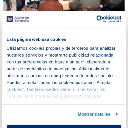
Aigües de Barcelona ha obtenido un 7,81 de valoración
Esta página web usa cookies
en la encuesta de satisfacción de clientes llevada a cabo
Utilizamos cookies propias y de terceros para analizar
en el primer semestre de 2017, la más alta desde que se
hacen estos estudios.
nuestros servicios y mostrarte publicidad relacionada
con tus preferencias en base a un perfil elaborado a
Los resultados sitúan una vez más Aigües de Barcelona
partir de tus hábitos de navegación. Adicionalmente
como la compañía de servicios mejor valorada por los
utilizamos cookies de complemento de redes sociales.
clientes y reafirman nuestra vocación de servicio y
nuestro compromiso con la excelencia.
Puedes aceptar todas las cookies pulsando “Aceptar
cookies”. También puedes permitir o rechazar las
Descarga el documento con los resultados de la
cookies de forma granular pulsando “Configurar”.
encuesta
Si pulsas “Rechazar cookies”, equivaldrá a rechazar la
instalación de todas las cookies salvo las necesarias que
Mostrar detalles
son indispensables para que el sitio web funcione y que
Fecha de publicación
por tanto no se pueden desactivar.
17/08/17