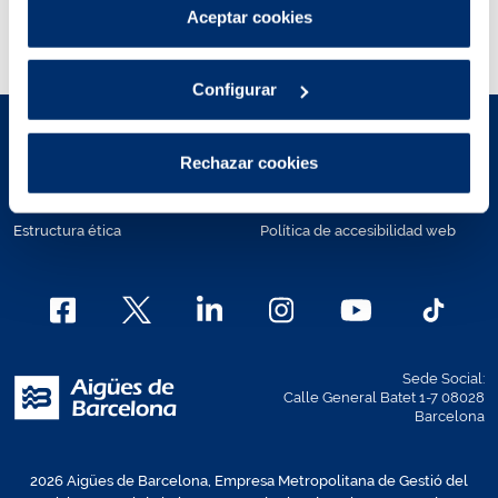
Puedes consultar más información en nuestra
Aceptar cookies
Política de cookies
.
Configurar
Aviso legal
Políticas de privacidad
Rechazar cookies
Política de Cookies
Mapa Web
Estructura ética
Política de accesibilidad web
Sede Social:
Calle General Batet 1-7 08028
Barcelona
2026 Aigües de Barcelona, Empresa Metropolitana de Gestió del