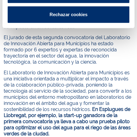
permeables multifuncionales
”, basada en una solución
especializada en drenaje urbano sostenible. La solución
ganadora se implementará en el municipio de Sant Joan
Rechazar cookies
Despí mediante un piloto, a fin de validar la propuesta y
su impacto en un contexto real.
El jurado de esta segunda convocatoria del Laboratorio
de Innovación Abierta para Municipios ha estado
formado por 6 expertos y expertas de reconocida
trayectoria en el sector del agua, la innovación
tecnológica, la comunicación y la ciencia.
El Laboratorio de Innovación Abierta para Municipios es
una iniciativa orientada a multiplicar el impacto a través
de la colaboración público-privada, poniendo la
tecnología al servicio de la sociedad, para convertir a los
municipios del entorno metropolitano en laboratorios de
innovación en el ámbito del agua y fomentar la
sostenibilidad de los recursos hídricos.
En Esplugues de
Llobregat, por ejemplo, la start-up ganadora de la
primera convocatoria ya lleva a cabo una prueba piloto
para optimizar el uso del agua para el riego de las áreas
verdes de la ciudad.