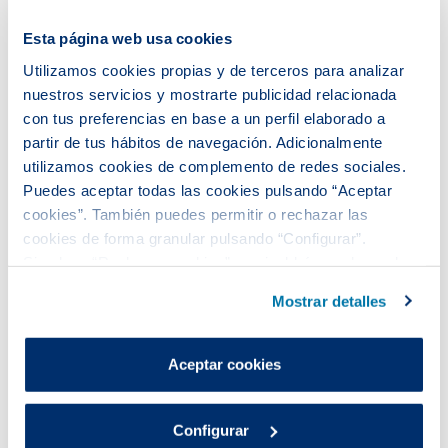
Esta página web usa cookies
Utilizamos cookies propias y de terceros para analizar
nuestros servicios y mostrarte publicidad relacionada
con tus preferencias en base a un perfil elaborado a
partir de tus hábitos de navegación. Adicionalmente
utilizamos cookies de complemento de redes sociales.
Puedes aceptar todas las cookies pulsando “Aceptar
cookies”. También puedes permitir o rechazar las
cookies de forma granular pulsando “Configurar”.
Si pulsas “Rechazar cookies”, equivaldrá a rechazar la
instalación de todas las cookies salvo las necesarias que
Mostrar detalles
son indispensables para que el sitio web funcione y que
por tanto no se pueden desactivar.
Puedes consultar más información en nuestra
Aceptar cookies
Política de cookies
.
presentado la solución “
Evapotranspiración y
Configurar
enfriamiento urbano mediante el uso de subbases