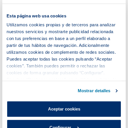
Esta página web usa cookies
Utilizamos cookies propias y de terceros para analizar
nuestros servicios y mostrarte publicidad relacionada
con tus preferencias en base a un perfil elaborado a
partir de tus hábitos de navegación. Adicionalmente
utilizamos cookies de complemento de redes sociales.
Puedes aceptar todas las cookies pulsando “Aceptar
Se constituye el HUB ECCUS-
cookies”. También puedes permitir o rechazar las
Economía Circular y Ciudades
cookies de forma granular pulsando “Configurar”.
Urbanas Sostenibles para
Si pulsas “Rechazar cookies”, equivaldrá a rechazar la
impulsar una recuperación
instalación de todas las cookies salvo las necesarias que
Mostrar detalles
económica verde y justa
son indispensables para que el sitio web funcione y que
por tanto no se pueden desactivar.
La alcaldesa de Gavà, Raquel Sánchez, presidió
Puedes consultar más información en nuestra
Aceptar cookies
ayer la firma del convenio de constitución del HUB
Política de cookies
.
ECCUS-Economía Circular y Ciudades Urbanas
Sostenibles. Se trata de un espacio de colaboración
Configurar