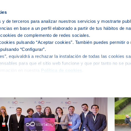
icipios
ies
 y de terceros para analizar nuestros servicios y mostrarte publ
encias en base a un perfil elaborado a partir de tus hábitos de n
e nosotros
Personas
Medio
C
s cookies de complemento de redes sociales.
cookies pulsando “Aceptar cookies”. También puedes permitir o 
 pulsando “Configurar”.
s”, equivaldrá a rechazar la instalación de todas las cookies sa
alidad
nsables para que el sitio web funcione y que por tanto no se pu
ormación en nuestra
Política de cookies
.