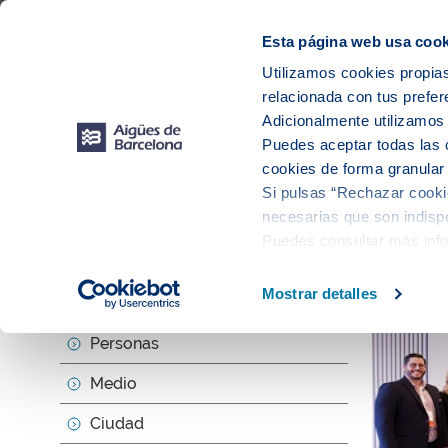
Web Corporativa
Web Aigües de Barcelona
Proveedores
Mun
Esta página web usa cook
Utilizamos cookies propias
relacionada con tus prefer
Sobr
Adicionalmente utilizamo
Puedes aceptar todas las 
cookies de forma granular
Si pulsas “Rechazar cookie
Actu
necesarias que son indispe
Puedes consultar más inf
Mostrar detalles
Sobre nosotros
Personas
Medio
Ciudad