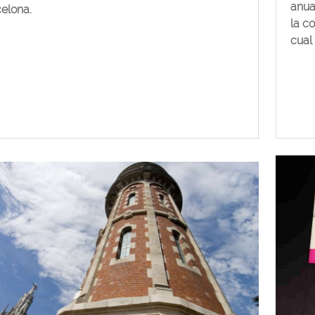
anua
elona.
la c
cual