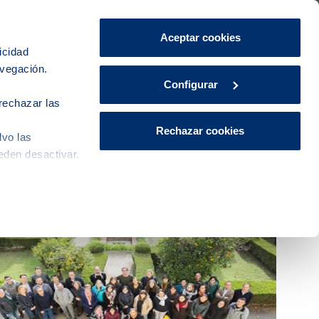
Área de Clientes
CA
ES
Aceptar cookies
icidad
avegación.
iudad
Innovación
Actualidad
Configurar
rechazar las
Rechazar cookies
lvo las
eden desactivar.