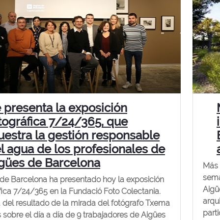
 presenta la exposición
tográfica 7/24/365, que
estra la gestión responsable
l agua de los profesionales de
gües de Barcelona
Más 
sema
de Barcelona ha presentado hoy la exposición
Aigü
fica 7/24/365 en la Fundació Foto Colectania.
arqu
a del resultado de la mirada del fotógrafo Txema
part
 sobre el día a día de 9 trabajadores de Aigües