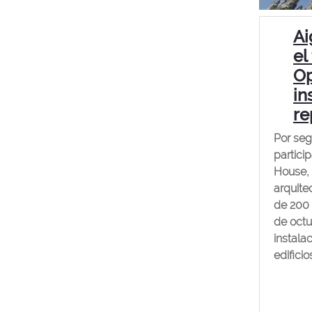
Ai
el
Op
in
re
Por seg
partici
House, 
arquite
de 200 
de octu
instalac
edificio