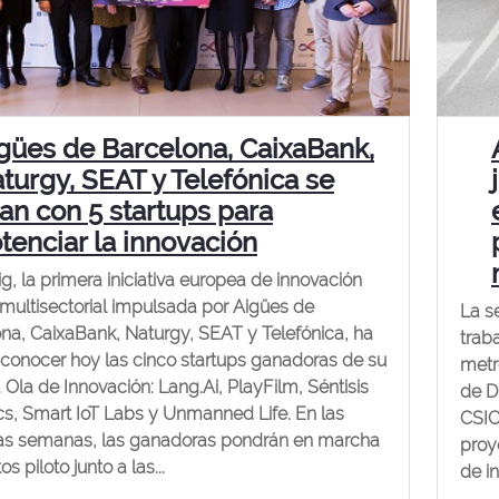
gües de Barcelona, CaixaBank,
turgy, SEAT y Telefónica se
ían con 5 startups para
tenciar la innovación
ig, la primera iniciativa europea de innovación
 multisectorial impulsada por Aigües de
La s
na, CaixaBank, Naturgy, SEAT y Telefónica, ha
trab
conocer hoy las cinco startups ganadoras de su
metr
 Ola de Innovación: Lang.Ai, PlayFilm, Séntisis
de D
cs, Smart IoT Labs y Unmanned Life. En las
CSIC
as semanas, las ganadoras pondrán en marcha
proy
s piloto junto a las...
de i