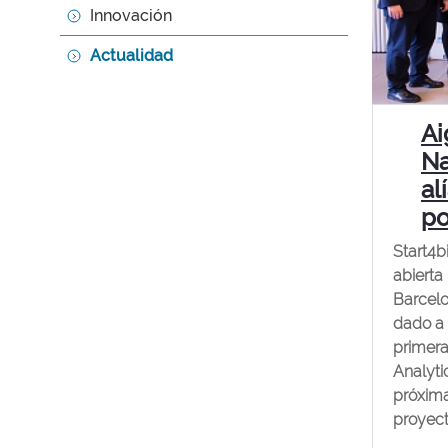
Innovación
Actualidad
Ai
Na
al
po
Start4b
abierta
Barcelo
dado a 
primera
Analyti
próxim
proyecto