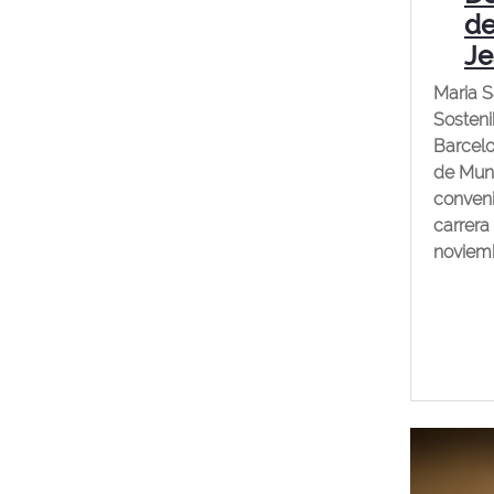
de
Je
Maria S
Sosteni
Barcelo
de Mund
conveni
carrera
noviem