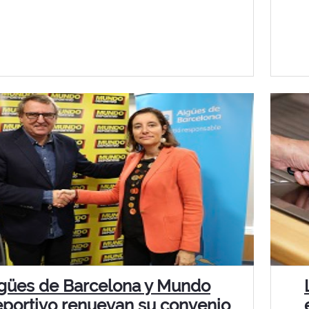
gües de Barcelona y Mundo
portivo renuevan su convenio