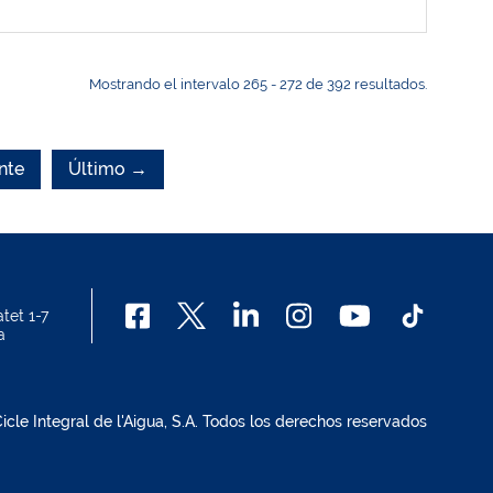
Mostrando el intervalo 265 - 272 de 392 resultados.
nte
Último →
tet 1-7
a
cle Integral de l'Aigua, S.A. Todos los derechos reservados