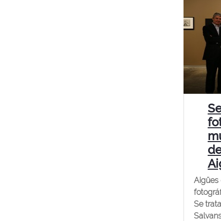
Se
fo
mu
de
Ai
Aigües 
fotográ
Se trat
Salvans