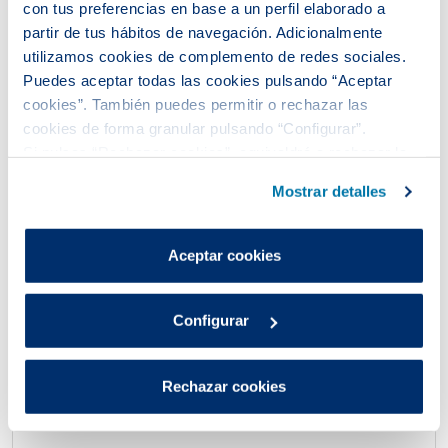
con tus preferencias en base a un perfil elaborado a
partir de tus hábitos de navegación. Adicionalmente
utilizamos cookies de complemento de redes sociales.
Puedes aceptar todas las cookies pulsando “Aceptar
cookies”. También puedes permitir o rechazar las
La exposición The Zone of Hope
cookies de forma granular pulsando “Configurar”.
Si pulsas “Rechazar cookies”, equivaldrá a rechazar la
obtiene el reconocimiento en
instalación de todas las cookies salvo las necesarias que
los Premios del Agua 2019
Mostrar detalles
son indispensables para que el sitio web funcione y que
por tanto no se pueden desactivar.
Puedes consultar más información en nuestra
Aceptar cookies
Política de cookies
.
Configurar
Rechazar cookies