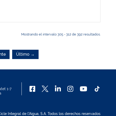
Mostrando el intervalo 305 - 312 de 392 resultados.
nte
Último →
tet 1-7
a
cle Integral de l'Aigua, S.A. Todos los derechos reservados