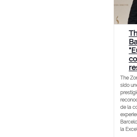
Th
Ba
"E
co
re
The Zo
sido un
prestig
reconoc
de la c
experie
Barcelo
la Excel