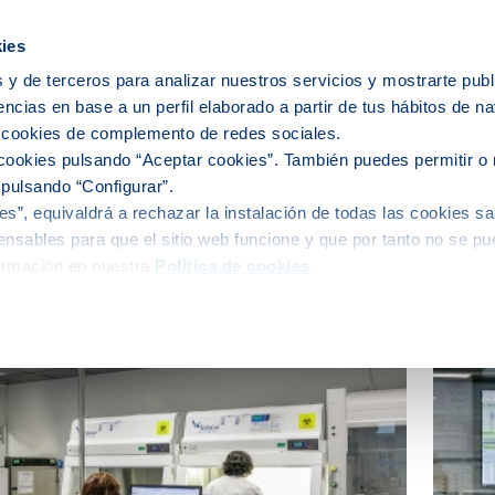
icipios
ies
 y de terceros para analizar nuestros servicios y mostrarte publ
encias en base a un perfil elaborado a partir de tus hábitos de n
e nosotros
Personas
Medio
C
s cookies de complemento de redes sociales.
cookies pulsando “Aceptar cookies”. También puedes permitir o 
 pulsando “Configurar”.
s”, equivaldrá a rechazar la instalación de todas las cookies sa
alidad
nsables para que el sitio web funcione y que por tanto no se pu
ormación en nuestra
Política de cookies
.