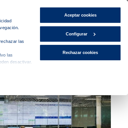
Área de Clientes
CA
ES
Aceptar cookies
icidad
avegación.
iudad
Innovación
Actualidad
Configurar
rechazar las
Rechazar cookies
lvo las
eden desactivar.