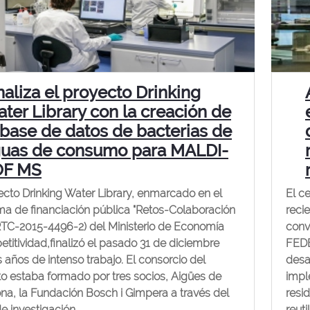
naliza el proyecto Drinking
ter Library con la creación de
 base de datos de bacterias de
uas de consumo para MALDI-
OF MS
ecto Drinking Water Library, enmarcado en el
El c
a de financiación pública "Retos-Colaboración
reci
RTC-2015-4496-2) del Ministerio de Economía
conv
titividad,finalizó el pasado 31 de diciembre
FEDE
es años de intenso trabajo. El consorcio del
desa
o estaba formado por tres socios, Aigües de
impl
na, la Fundación Bosch i Gimpera a través del
resi
e investigación...
reuti