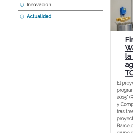
Innovación
Actualidad
Fi
Wa
la
ag
T
El proy
program
2015" (
y Compe
tras tr
proyect
Barcelo
grupo d