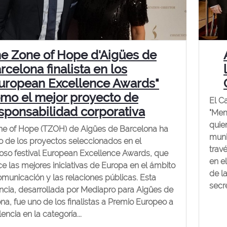
e Zone of Hope d'Aigües de
rcelona finalista en los
uropean Excellence Awards"
mo el mejor proyecto de
El C
sponsabilidad corporativa
"Mem
quier
ne of Hope (TZOH) de Aigües de Barcelona ha
muni
o de los proyectos seleccionados en el
travé
ioso festival European Excellence Awards, que
en e
e las mejores iniciativas de Europa en el ámbito
de l
omunicación y las relaciones públicas. Esta
secre
ncia, desarrollada por Mediapro para Aigües de
na, fue uno de los finalistas a Premio Europeo a
encia en la categoría...