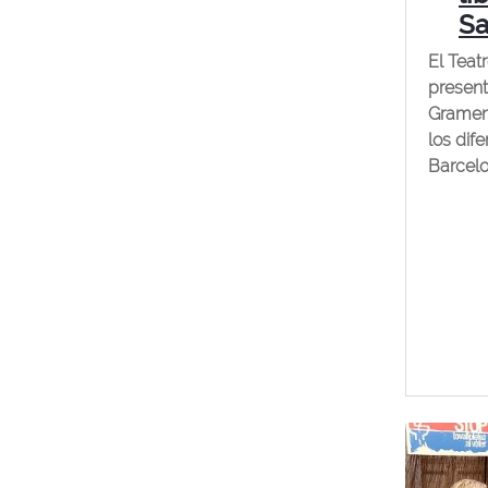
Sa
El Teat
presen
Gramene
los dif
Barcelo