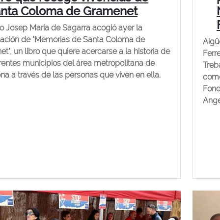
nta Coloma de Gramenet
ro Josep Maria de Sagarra acogió ayer la
tación de "Memorias de Santa Coloma de
Aigü
t", un libro que quiere acercarse a la historia de
Ferr
erentes municipios del área metropolitana de
Treb
na a través de las personas que viven en ella.
como
Fond
Ange