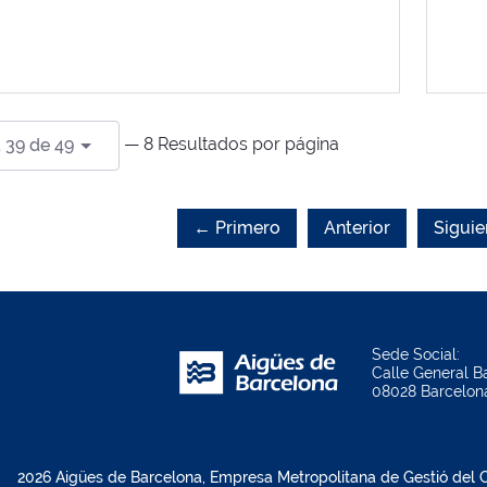
— 8 Resultados por página
 39 de 49
← Primero
Anterior
Siguie
Sede Social:
Calle General Ba
08028 Barcelon
2026 Aigües de Barcelona, Empresa Metropolitana de Gestió del Ci