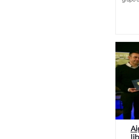
Ai
li