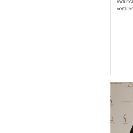
reducci
vertidas