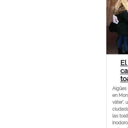
El
ca
to
Aigües 
en Mont
váter', 
ciudada
las toa
inodoro