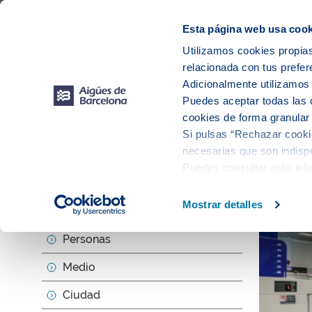
Web Corporativa
Web Aigües de Barcelona
Proveedores
Mun
Esta página web usa cook
Utilizamos cookies propias
relacionada con tus prefer
Sobr
Adicionalmente utilizamo
Puedes aceptar todas las 
cookies de forma granular
Si pulsas “Rechazar cookie
Actu
necesarias que son indispe
Puedes consultar más inf
Mostrar detalles
Sobre nosotros
Personas
Medio
Ciudad