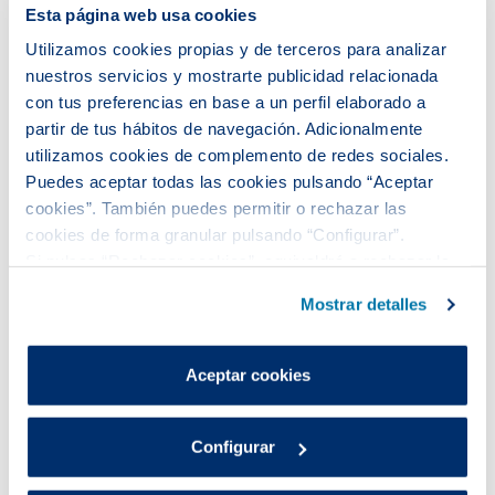
Esta página web usa cookies
Utilizamos cookies propias y de terceros para analizar
nuestros servicios y mostrarte publicidad relacionada
con tus preferencias en base a un perfil elaborado a
partir de tus hábitos de navegación. Adicionalmente
utilizamos cookies de complemento de redes sociales.
Puedes aceptar todas las cookies pulsando “Aceptar
Rafinha, Javi López y Carla
cookies”. También puedes permitir o rechazar las
Suárez apadrinan la II edición
cookies de forma granular pulsando “Configurar”.
Si pulsas “Rechazar cookies”, equivaldrá a rechazar la
de la carrera "Barcelona en
instalación de todas las cookies salvo las necesarias que
Marcha Contra el Cáncer"
Mostrar detalles
son indispensables para que el sitio web funcione y que
Esta carrera solidaria organizada por la AECC-
por tanto no se pueden desactivar.
Catalunya contra el Cáncer de Barcelona se celebra
Puedes consultar más información en nuestra
Aceptar cookies
el domingo 2 de diciembre.
Política de cookies
.
Configurar