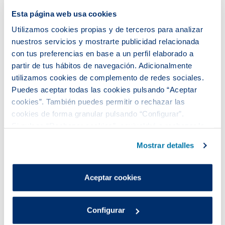
Esta página web usa cookies
Utilizamos cookies propias y de terceros para analizar
nuestros servicios y mostrarte publicidad relacionada
con tus preferencias en base a un perfil elaborado a
partir de tus hábitos de navegación. Adicionalmente
utilizamos cookies de complemento de redes sociales.
Puedes aceptar todas las cookies pulsando “Aceptar
El programa Territorio Social
cookies”. También puedes permitir o rechazar las
mejora la empleabilidad de 75
cookies de forma granular pulsando “Configurar”.
mujeres en situación de
Si pulsas “Rechazar cookies”, equivaldrá a rechazar la
vulnerabilidad en el barrio del
instalación de todas las cookies salvo las necesarias que
Mostrar detalles
Fondo de Santa Coloma de
son indispensables para que el sitio web funcione y que
Gramenet
por tanto no se pueden desactivar.
Puedes consultar más información en nuestra
Aceptar cookies
Aigües de Barcelona, el Ayuntamiento de Santa
Política de cookies
.
Coloma de Gramenet y la Diputación de Barcelona
han celebrado esta mañana la clausura del
Configurar
proyecto Dispositivo de Impulso al Empleo, en el