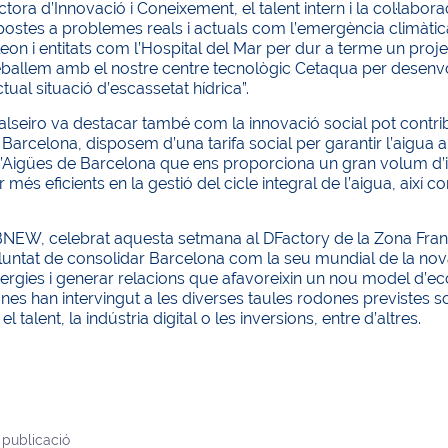
ectora d’Innovació i Coneixement, el talent intern i la col·labor
ostes a problemes reals i actuals com l’emergència climàtica
n i entitats com l’Hospital del Mar per dur a terme un projec
reballem amb el nostre centre tecnològic Cetaqua per desenv
ctual situació d’escassetat hídrica”.
alseiro va destacar també com la innovació social pot contribu
Barcelona, disposem d’una tarifa social per garantir l’aigua 
’Aigües de Barcelona que ens proporciona un gran volum d’info
 més eficients en la gestió del cicle integral de l’aigua, així 
BNEW, celebrat aquesta setmana al DFactory de la Zona Franc
untat de consolidar Barcelona com la seu mundial de la nova 
ergies i generar relacions que afavoreixin un nou model d’econ
es han intervingut a les diverses taules rodones previstes sob
el talent, la indústria digital o les inversions, entre d’altres.
 publicació