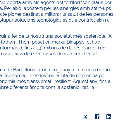
ació oberta amb els agents del territori “són claus per
. Per això, apostem per les sinergies amb start-ups
te pioner destinat a millorar la salut de les persones
olupar solucions tecnològiques que contribueixin a
ir a fer de la nostra una societat més sostenible. “A
a tothom, i hem posat en marxa Dinapsis, el hub
rmació, fins a 1,5 milions de dades diàries, i ens
com ajudar a detectar casos de vulnerabilitat al
a de Barcelona, arriba enguany a la tercera edició
economia, i d’esdevenir la cita de referència per
omia més transversal i resilient. Aquest any, fins a
re diferents àmbits com la sostenibilitat, la