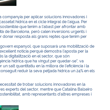
la companyia per aplicar solucions innovadores i
assetat hídrica en el cicle integral de l’aigua. Per
és sostenible que tenim a l’abast per afrontar amb
ità de Barcelona, però calen inversions urgents i
per donar resposta als grans reptes que tenim per
del govern espanyol, que suposarà una mobilització de
excel·lent notícia perquè demostra l’aposta per la
 la digitalització en el sector, que són
gència hídrica que ha vingut per quedar-se”, va
 salt quantitatiu en la millora de l’eficiència i la
aconseguit reduir la seva petjada hídrica un 24% en els
necessitat de trobar solucions innovadores en la
tres experts del sector, mentre que Catalina Balseiro
ostenibilitat, amb representants d’altres empreses i