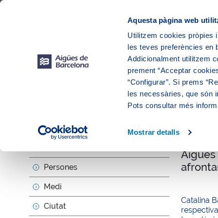
Web Corporativa
Web Aigües de Barcelona
Proveïdors
Munic
Aquesta pàgina web utilit
Utilitzem cookies pròpies i
les teves preferències en b
Addicionalment utilitzem 
prement “Acceptar cookies
“Configurar”. Si prems “Reb
les necessàries, que són i
Actua
Pots consultar més inform
Mostrar detalls
null
Sobre nosaltres
Aigües
afronta
Persones
Medi
Catalina B
Ciutat
respectiv