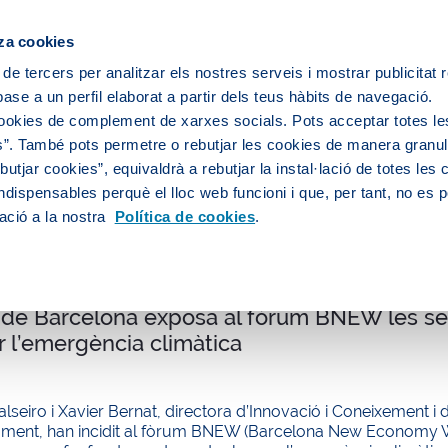
ipis
za cookies
 de tercers per analitzar els nostres serveis i mostrar publicitat
ase a un perfil elaborat a partir dels teus hàbits de navegació.
Sobre nosaltres
Persones
Medi
cookies de complement de xarxes socials. Pots acceptar totes le
”. També pots permetre o rebutjar les cookies de manera granula
utjar cookies”, equivaldrà a rebutjar la instal·lació de totes les
ndispensables perquè el lloc web funcioni i que, per tant, no es 
litat
ació a la nostra
Política de cookies
.
 de Barcelona exposa al fòrum BNEW les se
r l’emergència climàtica
alseiro i Xavier Bernat, directora d’Innovació i Coneixement i
ament, han incidit al fòrum BNEW (Barcelona New Economy We