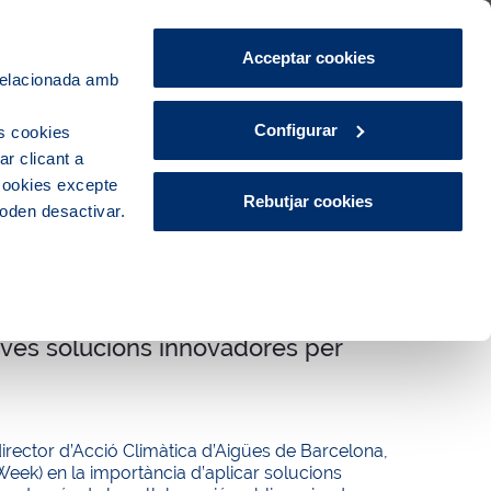
Àrea de Clients
CA
ES
Acceptar cookies
 relacionada amb
Ciutat
Innovació
Actualitat
Configurar
s cookies
r clicant a
 cookies excepte
Rebutjar cookies
poden desactivar.
ves solucions innovadores per
 director d’Acció Climàtica d’Aigües de Barcelona,
ek) en la importància d’aplicar solucions