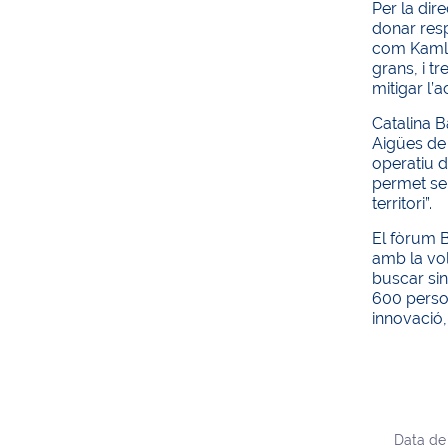
Per la dir
donar resp
com Kamleo
grans, i t
mitigar l’a
Catalina B
Aigües de 
operatiu d
permet ser
territori”.
El fòrum 
amb la vol
buscar sin
600 person
innovació, 
Data de