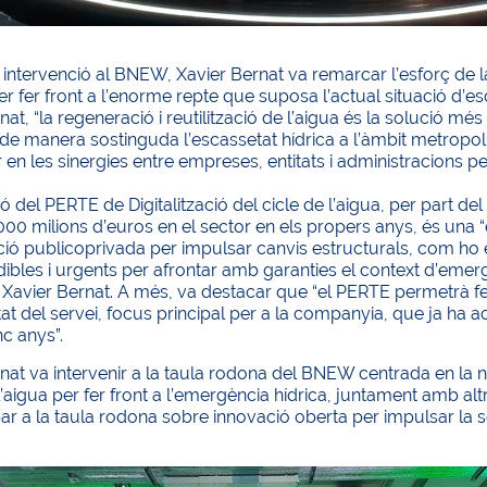
 intervenció al BNEW, Xavier Bernat va remarcar l’esforç de 
per fer front a l’enorme repte que suposa l’actual situació d’esc
nat, “la regeneració i reutilització de l’aigua és la solució m
 de manera sostinguda l’escassetat hídrica a l’àmbit metropol
 en les sinergies entre empreses, entitats i administracions 
ó del PERTE de Digitalització del cicle de l’aigua, per part 
00 milions d’euros en el sector en els propers anys, és una “
ció publicoprivada per impulsar canvis estructurals, com ho és
ibles i urgents per afrontar amb garanties el context d’emer
 Xavier Bernat. A més, va destacar que “el PERTE permetrà fer un
itat del servei, focus principal per a la companyia, que ja ha 
nc anys”.
nat va intervenir a la taula rodona del BNEW centrada en la 
l’aigua per fer front a l’emergència hídrica, juntament amb al
par a la taula rodona sobre innovació oberta per impulsar la s