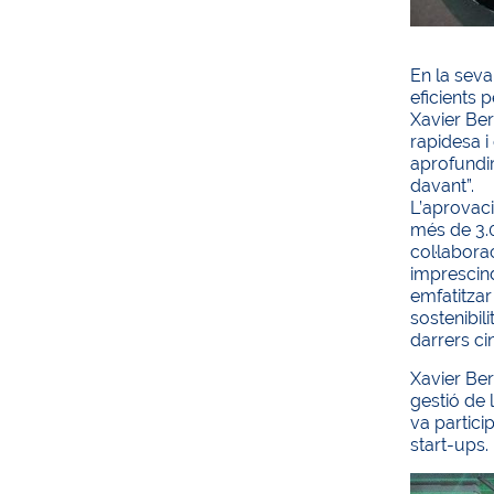
En la seva
eficients 
Xavier Ber
rapidesa i
aprofundir
davant”.
L’aprovaci
més de 3.0
col·labora
imprescind
emfatitzar
sostenibil
darrers ci
Xavier Ber
gestió de 
va partici
start-ups.