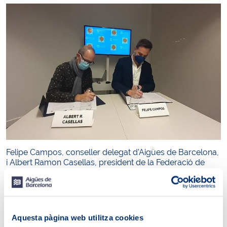
Felipe Campos, conseller delegat d’Aigües de Barcelona,
i Albert Ramon Casellas, president de la Federació de
Persones Sordes de Catalunya (FESOCA), han signat el
conveni per implantar aquest servei de
videointerpretació. “El nostre compromís d’estar a prop
de la ciutadania i posar esforços en la recuperació i
reconstrucció postcovid és ben ferm”, ha explicat Felipe
Aquesta pàgina web utilitza cookies
Campos, que ha destacat que “aliances com aquesta