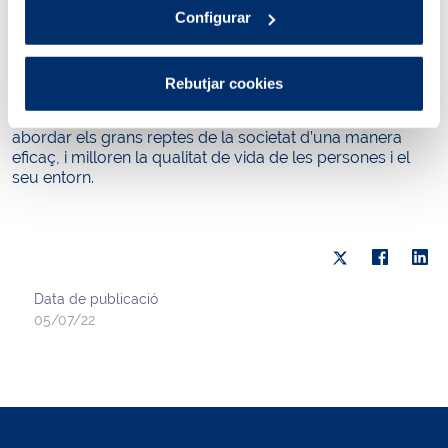
serveis socials dels municipis de l’àrea metropolitana
Configurar
proveïts per Aigües de Barcelona.
Per això, les aliances amb
entitats del Tercer Sector
Social
, com ara la col·laboració amb el Banc dels
Rebutjar cookies
Aliments, són un pilar fonamental en el desenvolupament
de l’
acció social d’Aigües de Barcelona
, ja que permeten
abordar els grans reptes de la societat d’una manera
eficaç, i milloren la qualitat de vida de les persones i el
seu entorn.
Data de publicació
05/07/22