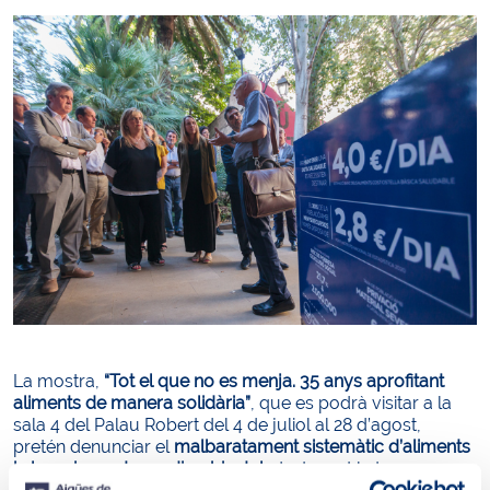
La mostra,
“Tot el que no es menja. 35 anys aprofitant
aliments de manera solidària”
, que es podrà visitar a la
sala 4 del Palau Robert del 4 de juliol al 28 d’agost,
pretén denunciar el
malbaratament sistemàtic d’aliments
i el seu impacte mediambiental
, destacant la tasca