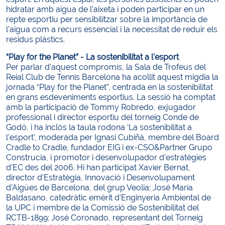
hidratar amb aigua de l’aixeta i poden participar en un
repte esportiu per sensibilitzar sobre la importància de
l’aigua com a recurs essencial i la necessitat de reduir els
residus plàstics.
“Play for the Planet” - La sostenibilitat a l’esport
Per parlar d’aquest compromís, la Sala de Trofeus del
Reial Club de Tennis Barcelona ha acollit aquest migdia la
jornada “Play for the Planet”, centrada en la sostenibilitat
en grans esdeveniments esportius. La sessió ha comptat
amb la participació de Tommy Robredo, exjugador
professional i director esportiu del torneig Conde de
Godó, i ha inclòs la taula rodona ‘La sostenibilitat a
l'esport’, moderada per Ignasi Cubiñà, membre del Board
Cradle to Cradle, fundador EIG i ex-CSO&Partner Grupo
Construcia, i promotor i desenvolupador d’estratègies
d'EC des del 2006. Hi han participat Xavier Bernat,
director d'Estratègia, Innovació i Desenvolupament
d'Aigües de Barcelona, del grup Veolia; José María
Baldasano, catedràtic emèrit d'Enginyeria Ambiental de
la UPC i membre de la Comissió de Sostenibilitat del
RCTB-1899; José Coronado, representant del Torneig