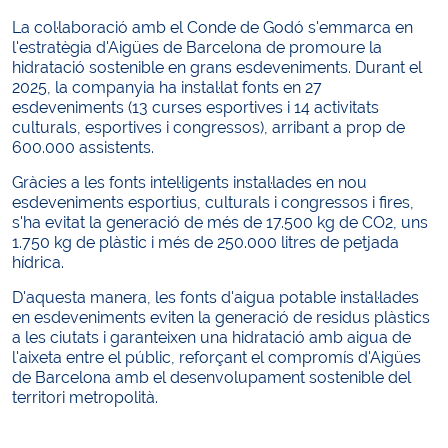
La col·laboració amb el Conde de Godó s'emmarca en
l'estratègia d'Aigües de Barcelona de promoure la
hidratació sostenible en grans esdeveniments. Durant el
2025, la companyia ha instal·lat fonts en 27
esdeveniments (13 curses esportives i 14 activitats
culturals, esportives i congressos), arribant a prop de
600.000 assistents.
Gràcies a les fonts intel·ligents instal·lades en nou
esdeveniments esportius, culturals i congressos i fires,
s'ha evitat la generació de més de 17.500 kg de CO2, uns
1.750 kg de plàstic i més de 250.000 litres de petjada
hídrica.
D'aquesta manera, les fonts d'aigua potable instal·lades
en esdeveniments eviten la generació de residus plàstics
a les ciutats i garanteixen una hidratació amb aigua de
l'aixeta entre el públic, reforçant el compromís d'Aigües
de Barcelona amb el desenvolupament sostenible del
territori metropolità.