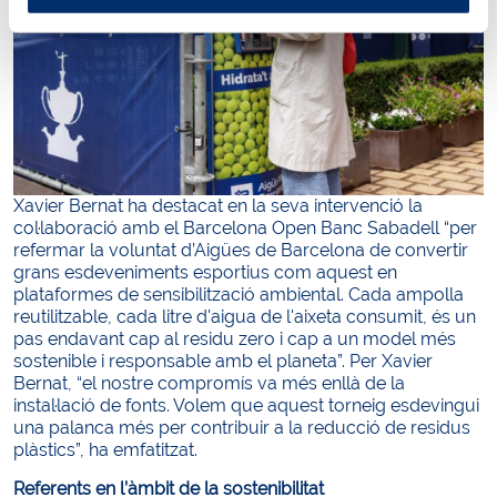
Xavier Bernat ha destacat en la seva intervenció la
col·laboració amb el Barcelona Open Banc Sabadell “per
refermar la voluntat d’Aigües de Barcelona de convertir
grans esdeveniments esportius com aquest en
plataformes de sensibilització ambiental. Cada ampolla
reutilitzable, cada litre d'aigua de l'aixeta consumit, és un
pas endavant cap al residu zero i cap a un model més
sostenible i responsable amb el planeta”. Per Xavier
Bernat, “el nostre compromís va més enllà de la
instal·lació de fonts. Volem que aquest torneig esdevingui
una palanca més per contribuir a la reducció de residus
plàstics”, ha emfatitzat.
Referents en l’àmbit de la sostenibilitat