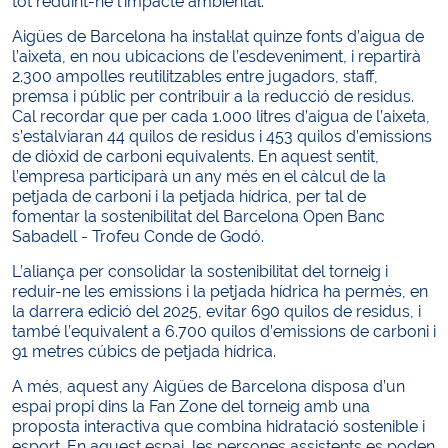
tot reduint-ne l’impacte ambiental.
Aigües de Barcelona ha instal·lat quinze fonts d’aigua de
l’aixeta, en nou ubicacions de l’esdeveniment, i repartirà
2.300 ampolles reutilitzables entre jugadors, staff,
premsa i públic per contribuir a la reducció de residus.
Cal recordar que per cada 1.000 litres d’aigua de l’aixeta,
s’estalviaran 44 quilos de residus i 453 quilos d’emissions
de diòxid de carboni equivalents. En aquest sentit,
l’empresa participarà un any més en el càlcul de la
petjada de carboni i la petjada hídrica, per tal de
fomentar la sostenibilitat del Barcelona Open Banc
Sabadell - Trofeu Conde de Godó.
L’aliança per consolidar la sostenibilitat del torneig i
reduir-ne les emissions i la petjada hídrica ha permès, en
la darrera edició del 2025, evitar 690 quilos de residus, i
també l’equivalent a 6.700 quilos d’emissions de carboni i
91 metres cúbics de petjada hídrica.
A més, aquest any Aigües de Barcelona disposa d’un
espai propi dins la Fan Zone del torneig amb una
proposta interactiva que combina hidratació sostenible i
esport. En aquest espai, les persones assistents es poden