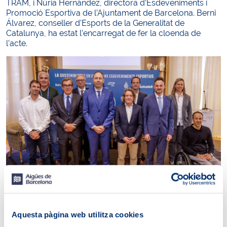
TRAM, i Núria Hernàndez, directora d’Esdeveniments i
Promoció Esportiva de l’Ajuntament de Barcelona. Berni
Álvarez, conseller d'Esports de la Generalitat de
Catalunya, ha estat l’encarregat de fer la cloenda de
l’acte.
En la jornada, el Reial Club de Tennis Barcelona-1899 ha
presentat les conclusions de la seva primera memòria de
Aquesta pàgina web utilitza cookies
sostenibilitat, un document que recull de manera