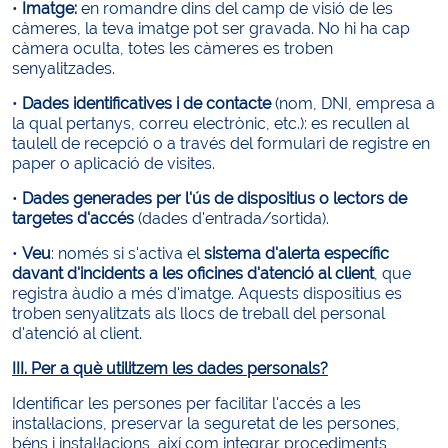
•
Imatge:
en romandre dins del camp de visió de les
càmeres, la teva imatge pot ser gravada. No hi ha cap
càmera oculta, totes les càmeres es troben
senyalitzades.
•
Dades identificatives i de contacte
(nom, DNI, empresa a
la qual pertanys, correu electrònic, etc.): es recullen al
taulell de recepció o a través del formulari de registre en
paper o aplicació de visites.
•
Dades generades per l'ús de dispositius o lectors de
targetes d'accés
(dades d'entrada/sortida).
•
Veu
: només si s'activa el
sistema d'alerta específic
davant d'incidents a les oficines d'atenció al client
, que
registra àudio a més d'imatge. Aquests dispositius es
troben senyalitzats als llocs de treball del personal
d'atenció al client.
III. Per a què utilitzem les dades personals?
Identificar les persones per facilitar l'accés a les
instal·lacions, preservar la seguretat de les persones,
béns i instal·lacions, així com integrar procediments