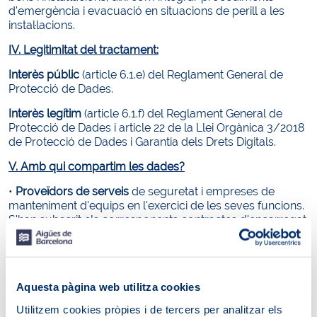
d'emergència i evacuació en situacions de perill a les
instal·lacions.
IV. Legitimitat del tractament:
Interès públic
(article 6.1.e) del Reglament General de
Protecció de Dades.
Interès legítim
(article 6.1.f) del Reglament General de
Protecció de Dades i article 22 de la Llei Orgànica 3/2018
de Protecció de Dades i Garantia dels Drets Digitals.
V. Amb qui compartim les dades?
•
Proveïdors de serveis
de seguretat i empreses de
manteniment d'equips en l'exercici de les seves funcions.
S'han subscrit els corresponents contractes d'encarregat
del tractament.
•
No es comuniquen dades a tercers excepte obligació
legal.
En cas d'incident de seguretat o indici de delicte, les
dades es posaran a disposició de forces i cossos de
Aquesta pàgina web utilitza cookies
seguretat de l'Estat (FCCS) o de jutjats i tribunals.
Utilitzem cookies pròpies i de tercers per analitzar els