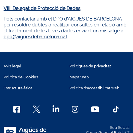
VIII. Delegat de Protecció de Dades
Pots contactar amb el DPO d'AIGÜES DE BARCELONA
per resoldre dubtes o realitzar consultes en relació amb
el tractament de les teves dades enviant un missatge a
dpo@aiguesdebarcelona.cat
Avís legal
Polítiques de privacitat
Política de Cookies
Mapa Web
Estructura ètica
Política d'accessibilitat web
Seu Social:
Carrer General Batet 1-7