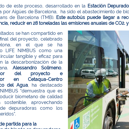
ado de este proceso, desarrollado en la
Estación Depurado
a por Aigües de Barcelona, ha sido el abastecimiento de b
tans de Barcelona (TMB).
Este autobús puede llegar a re
ia, reducir en 28 toneladas las emisiones anuales de CO2. y
ultados se han compartido en
final del proyecto, celebrado
elona, en el que se ha
do LIFE NIMBUS como una
ircular tangible y eficaz para
n la descarbonización de la
bana.
Alessandro Solimeno
,
nador del proyecto e
gador en Cetaqua-Centro
ico del Agua
, ha destacado
 NIMBUS “demuestra que es
roducir biometano de calidad
 sostenible, aprovechando
 de depuradoras como los
eridos”.
e partida para la