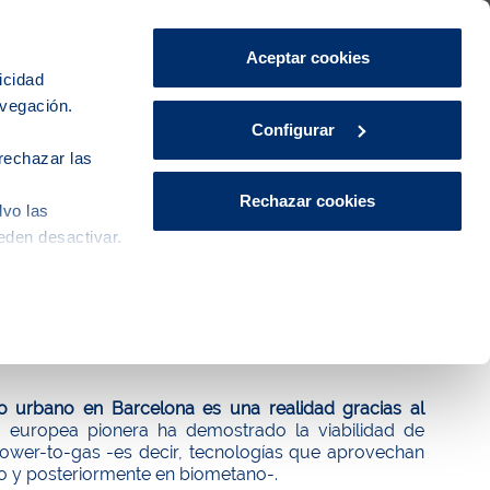
Área de Clientes
CA
ES
Aceptar cookies
icidad
avegación.
iudad
Innovación
Actualidad
Configurar
rechazar las
Rechazar cookies
lvo las
eden desactivar.
utobuses gracias al proyecto LIFE
o urbano en Barcelona es una realidad gracias al
va europea pionera ha demostrado la viabilidad de
ower-to-gas -es decir, tecnologías que aprovechan
o y posteriormente en biometano-.