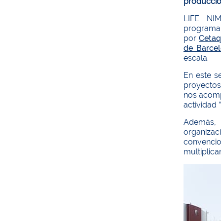
producció
LIFE NIM
programa
por
Cetaq
de Barce
escala.
En este s
proyectos
nos acomp
actividad 
Además
organizac
convencio
multiplica