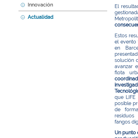
Innovación
El result
gestionad
Actualidad
Metropoli
consecuenc
Estos res
el evento 
en Barc
presenta
solución c
avanzar e
flota ur
coordi
investi
Tecnológ
que LIFE
posible p
de forma
residuos
fangos dig
Un punto d