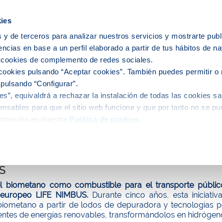
icipios
ies
 y de terceros para analizar nuestros servicios y mostrarte publ
encias en base a un perfil elaborado a partir de tus hábitos de n
e nosotros
Personas
Medio
C
s cookies de complemento de redes sociales.
cookies pulsando “Aceptar cookies”. También puedes permitir o 
 pulsando “Configurar”.
s”, equivaldrá a rechazar la instalación de todas las cookies sa
alidad
nsables para que el sitio web funcione y que por tanto no se pu
ormación en nuestra
Política de cookies
.
ona usa biometano como combustible para a
S
l biometano como combustible para el transporte públic
 europeo LIFE NIMBUS.
Durante cinco años, esta iniciati
biometano a partir de lodos de depuradora y tecnologías p
entes de energías renovables, transformándolos en hidrógen