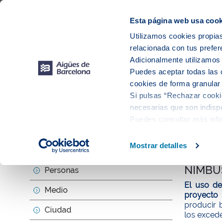
Web Corporativa
Web Aigües de Barcelona
Proveedores
Mun
Esta página web usa cook
Utilizamos cookies propias
relacionada con tus prefer
Sobr
Adicionalmente utilizamo
Puedes aceptar todas las 
cookies de forma granular
Si pulsas “Rechazar cookie
Actu
necesarias que son indispe
Puedes consultar más inf
null
Mostrar detalles
Sobre nosotros
Barcel
NIMBU
Personas
El uso de
Medio
proyecto
producir 
Ciudad
los exced