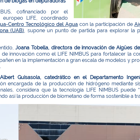
n de biogás en depuradoras
BUS, cofinanciado por el
 europeo LIFE, coordinado
ua-Centro Tecnológico del Agua
con la participación de
Ai
lona (UAB)
, supone un punto de partida para explorar l
entido,
Joana Tobella, directora de innovación de Aigües d
 de innovación como el LIFE NIMBUS para fortalecer la con
añen en la implementación a gran escala de modelos y proce
”.
,
Albert Guisasola, catedrático en el Departamento Inge
ión encargada de la producción de hidrógeno mediante si
nales, considera que la tecnología LIFE NIMBUS puede “r
ndo así la producción de biometano de forma sostenible a tra