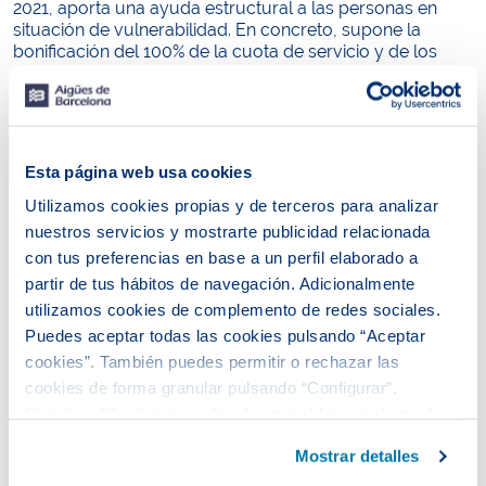
2021, aporta una ayuda estructural a las personas en
situación de vulnerabilidad. En concreto, supone la
bonificación del 100% de la cuota de servicio y de los
precios de los tramos 1 y 2 del concepto “suministro de
agua”, y beneficia a los siguientes colectivos:
Familias con todos sus miembros en paro.
Personas que perciban una pensión mínima.
Esta página web usa cookies
Personas y unidades familiares que acrediten que
Utilizamos cookies propias y de terceros para analizar
se encuentran en situación de vulnerabilidad
nuestros servicios y mostrarte publicidad relacionada
económica, de acuerdo con lo que establece la
con tus preferencias en base a un perfil elaborado a
normativa vigente, o a las que se haya reconocido,
partir de tus hábitos de navegación. Adicionalmente
mediante un informe de los servicios sociales de la
utilizamos cookies de complemento de redes sociales.
administración local competente, la situación de
Puedes aceptar todas las cookies pulsando “Aceptar
riesgo de exclusión residencial.
cookies”. También puedes permitir o rechazar las
La Tarifa Social del agua ha beneficiado a
64.637 familias
cookies de forma granular pulsando “Configurar”.
durante el 2024, lo que supone
11,1 millones de euros
Si pulsas “Rechazar cookies”, equivaldrá a rechazar la
bonificados
.
instalación de todas las cookies salvo las necesarias que
Mostrar detalles
Además, tenemos activado
el protocolo para afrontar la
son indispensables para que el sitio web funcione y que