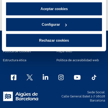
emergencia en el ámbito de la pobreza energética en los
por tanto no se pueden desactivar.
23 municipios
donde Aigües de Barcelona presta
Puedes consultar más información en nuestra
Aceptar cookies
servicio.
Política de cookies
.
Consulta las
bonificaciones para pagar la factura
.
Configurar
Rechazar cookies
Aviso legal
Políticas de privacidad
Política de Cookies
Mapa Web
Estructura ética
Política de accesibilidad web
Sede Social:
Calle General Batet 1-7 08028
Barcelona