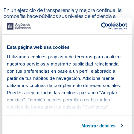
En un ejercicio de transparencia y mejora continua, la
compañía hace públicos sus niveles de eficiencia a
través de la
Carta de Compromisos
, un documento que
establece estándares claros y exigentes para garantizar
la calidad del suministro y la atención al usuario.
Esta carta fija unos plazos concretos para actuaciones
Esta página web usa cookies
esenciales del servicio, asegurando así una respuesta
ágil y eficaz ante las necesidades de los clientes.
Entre
Utilizamos cookies propias y de terceros para analizar
los compromisos destacados, se incluyen:
nuestros servicios y mostrarte publicidad relacionada
con tus preferencias en base a un perfil elaborado a
Respuesta a reclamaciones sobre la calidad del
partir de tus hábitos de navegación. Adicionalmente
agua en un máximo de 24 horas.
utilizamos cookies de complemento de redes sociales.
Cumplimiento de las citas concertadas.
Puedes aceptar todas las cookies pulsando “Aceptar
Suministro de agua en un máximo de cuatro días
cookies”. También puedes permitir o rechazar las
laborables, mediante la instalación del equipo de
cookies de forma granular pulsando “Configurar”.
medida.
Si pulsas “Rechazar cookies”, equivaldrá a rechazar la
Respuesta a reclamaciones generales en un plazo
instalación de todas las cookies salvo las necesarias que
máximo de diez días.
Mostrar detalles
son indispensables para que el sitio web funcione y que
Lectura del contador con precisión y sin errores.