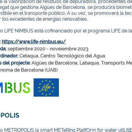
e la valorización de residuos de depuradora, procedentes de
egat que gestiona Aigües de Barcelona, ​​se producirá biometa
tible en el transporte público. A su vez, se promoverá la t
 los excedentes de energías renovables.
to LIFE NIMBUS está cofinanciado por el programa LIFE de l
:
https://www.life-nimbus.eu/
da:
septiembre 2020 - noveiembre 2023
dinador:
Cetaqua, Centro Tecnológico del Agua
s del projecte:
Aigües de Barcelona, Labaqua, Transports Me
noma de Barcelona (UAB)
POLIS
o METROPOLIS (a smart METeRing PlatfOrm for water utiLItiEs