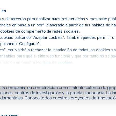
icipios
ies
 y de terceros para analizar nuestros servicios y mostrarte publ
encias en base a un perfil elaborado a partir de tus hábitos de n
e nosotros
Personas
Medio
C
s cookies de complemento de redes sociales.
cookies pulsando “Aceptar cookies”. También puedes permitir o 
 pulsando “Configurar”.
s”, equivaldrá a rechazar la instalación de todas las cookies sa
Iniciativas y proyectos
Proyectos de financiación público
nsables para que el sitio web funcione y que por tanto no se pu
ormación en nuestra
Política de cookies
.
tos de financiación pública
ramos más allá, a través de una fuerte apuesta por el talen
a compañía, en combinación con el talento externo de grupos
ciones, centros de investigación y la propia ciudadanía. La i
undamentales. Conoce todos nuestros proyectos de innovació