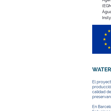
(EGM
Água
Inst
WATER
El proyec
producción
calidad de
preservand
En Barcelo