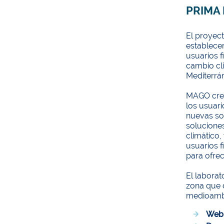
PRIMA
El proyec
establecer
usuarios f
cambio cl
Mediterrá
MAGO crea
los usuari
nuevas sol
soluciones
climático,
usuarios 
para ofrec
El labora
zona que d
medioambi
Web