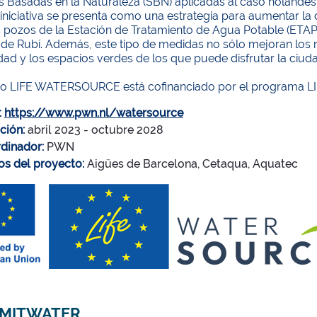
 Basadas en la Naturaleza (SBN) aplicadas al caso holandés p
 iniciativa se presenta como una estrategia para aumentar la 
 pozos de la Estación de Tratamiento de Agua Potable (ETAP)
a de Rubí. Además, este tipo de medidas no sólo mejoran los
dad y los espacios verdes de los que puede disfrutar la ciud
to LIFE WATERSOURCE está cofinanciado por el programa LI
:
https://www.pwn.nl/
watersource
ción:
abril 2023 - octubre 2028
dinador:
PWN
os del proyecto:
Aigües de Barcelona, Cetaqua, Aquatec
MITWATER