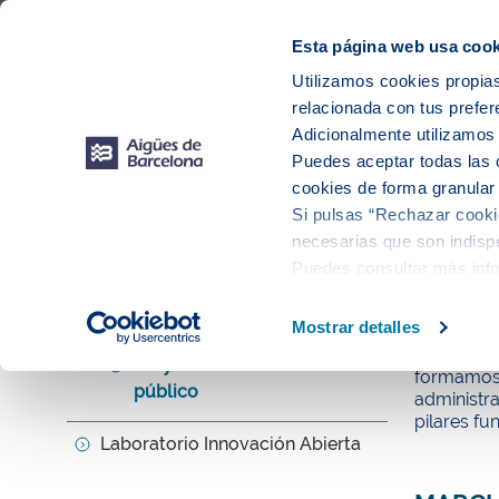
Web Corporativa
Web Aigües de Barcelona
Proveedores
Mun
Esta página web usa cook
Utilizamos cookies propias
relacionada con tus prefer
Sobr
Adicionalmente utilizamo
Puedes aceptar todas las 
cookies de forma granular
Si pulsas “Rechazar cookie
Innovación
necesarias que son indispe
Puedes consultar más inf
Proyec
Mostrar detalles
Iniciativas y proyectos
Siempre mi
Proyectos de financiación
formamos l
público
administra
pilares f
Laboratorio Innovación Abierta