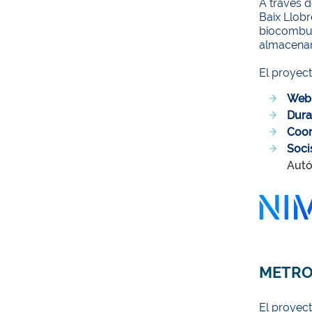
A través d
Baix Llobr
biocombus
almacenar
El proyec
Web
Dura
Coor
Soci
Autó
METRO
El proyect