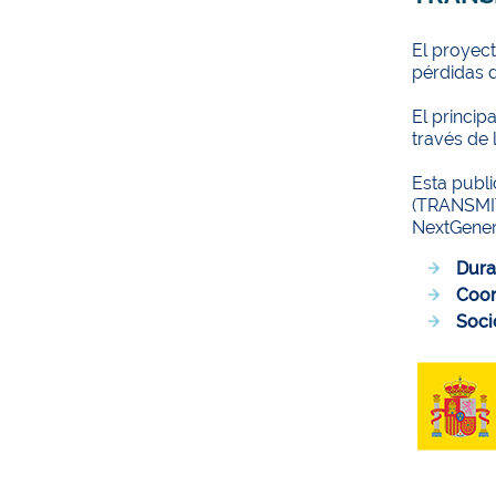
El proyect
pérdidas d
El princip
través de 
Esta publ
(TRANSMIT
NextGene
Dura
Coor
Soci