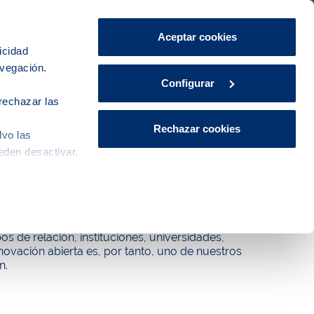
Área de Clientes
CA
ES
Aceptar cookies
icidad
avegación.
iudad
Innovación
Actualidad
Configurar
rechazar las
Rechazar cookies
lvo las
eden desactivar.
to y el know how del equipo de profesionales que
 de relación, instituciones, universidades,
nnovación abierta es, por tanto, uno de nuestros
n.