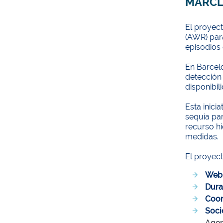
MARCL
El proyect
(AWR) para
episodios 
En Barcelo
detección
disponibil
Esta inici
sequía par
recurso h
medidas.
El proyec
Web
Dura
Coor
Soci
Agen