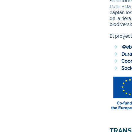
Soluciones
Rubí. Esta
captan los
de la rier
biodiversi
El proyec
Web
Dura
Coor
Soci
TRANS