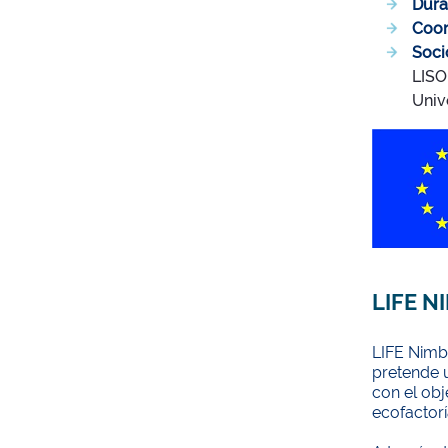
Dura
Coor
Soci
LISO
Univ
LIFE N
LIFE Nimb
pretende u
con el ob
ecofactorí