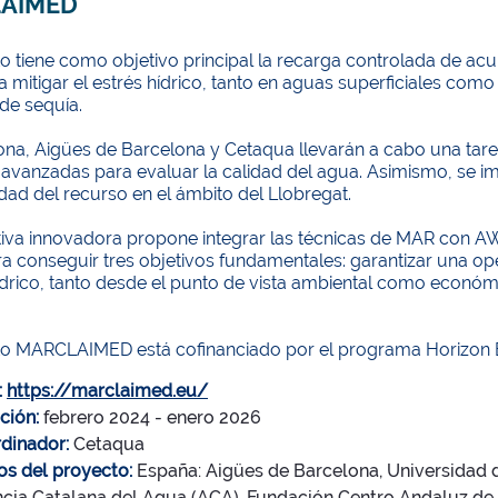
AIMED
o tiene como objetivo principal la recarga controlada de acu
 mitigar el estrés hídrico, tanto en aguas superficiales como
de sequía.
na, ​​Aigües de Barcelona y Cetaqua llevarán a cabo una ta
 avanzadas para evaluar la calidad del agua. Asimismo, se i
idad del recurso en el ámbito del Llobregat.
ativa innovadora propone integrar las técnicas de MAR con AW
a conseguir tres objetivos fundamentales: garantizar una opera
ídrico, tanto desde el punto de vista ambiental como económ
to MARCLAIMED está cofinanciado por el programa Horizon 
:
https://marclaimed.eu/
ción:
febrero 2024 - enero 2026
dinador:
Cetaqua
os del proyecto:
España: Aigües de Barcelona, Universidad 
cia Catalana del Agua (ACA), Fundación Centro Andaluz de I