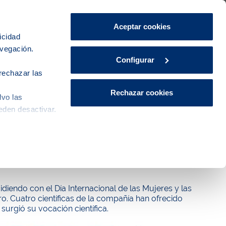
Área de Clientes
CA
ES
Aceptar cookies
icidad
avegación.
iudad
Innovación
Actualidad
Configurar
rechazar las
Rechazar cookies
lvo las
eden desactivar.
 3a edición de ‘#100tífiques’ para
diendo con el Día Internacional de las Mujeres y las
ro. Cuatro científicas de la compañía han ofrecido
surgió su vocación científica.