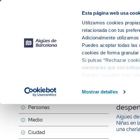
Web Corporativa
Web Aigües de Barcelona
Proveedores
Mun
Esta página web usa cook
Utilizamos cookies propias
relacionada con tus prefer
Sobr
Adicionalmente utilizamo
Puedes aceptar todas las 
cookies de forma granular
Si pulsas “Rechazar cookie
Actu
necesarias que son indispe
Puedes consultar más inf
null
Mostrar detalles
Sobre nosotros
Científ
despert
Personas
Aigües de 
Medio
Niñas en l
una charla
Ciudad