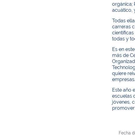
orgánica;
acuático, 
Todas ella
carreras c
científica
todas y to
Es en este
más de Ce
Organizada
Technology
quiere rei
empresas
Este año e
escuelas d
jóvenes, c
promover 
Fecha d