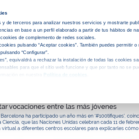
icipios
ies
 y de terceros para analizar nuestros servicios y mostrarte publ
encias en base a un perfil elaborado a partir de tus hábitos de n
e nosotros
Personas
Medio
C
s cookies de complemento de redes sociales.
cookies pulsando “Aceptar cookies”. También puedes permitir o 
 pulsando “Configurar”.
s”, equivaldrá a rechazar la instalación de todas las cookies sa
alidad
nsables para que el sitio web funcione y que por tanto no se pu
ormación en nuestra
Política de cookies
.
icas de Aigües de Barcelona participan en la
ar vocaciones entre las más jóvenes
Barcelona ha participado un año más en ‘#100tífiques’, coinci
a Ciencia, que las Naciones Unidas celebran cada 11 de febre
 virtual a diferentes centros escolares para explicarles cómo 