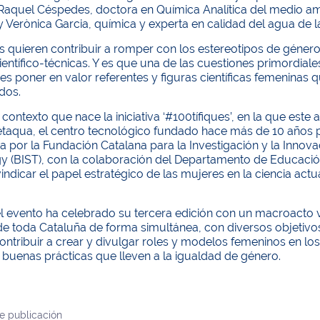
 Raquel Céspedes, doctora en Química Analítica del medio a
y Verònica Garcia, química y experta en calidad del agua de l
s quieren contribuir a romper con los estereotipos de géner
ientífico-técnicas. Y es que una de las cuestiones primordia
s es poner en valor referentes y figuras científicas femeninas
dos.
 contexto que nace la iniciativa ‘#100tífiques’, en la que este
taqua, el centro tecnológico fundado hace más de 10 años p
 por la Fundación Catalana para la Investigación y la Innovac
 (BIST), con la colaboración del Departamento de Educación 
vindicar el papel estratégico de las mujeres en la ciencia actu
.
l evento ha celebrado su tercera edición con un macroacto v
e toda Cataluña de forma simultánea, con diversos objetivos:
ontribuir a crear y divulgar roles y modelos femeninos en los 
buenas prácticas que lleven a la igualdad de género.
e publicación