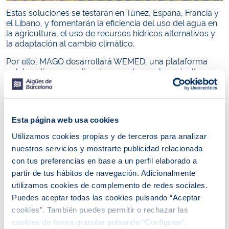
Estas soluciones se testarán en Túnez, España, Francia y
el Líbano, y fomentarán la eficiencia del uso del agua en
la agricultura, el uso de recursos hídricos alternativos y
la adaptación al cambio climático.
Por ello, MAGO desarrollará WEMED, una plataforma
colaborativa con aplicaciones web para la agricultura en
el Mediterráneo. En los próximos 3 años, este proyecto
desarrollará procesos participativos innovadores para
una mejor gobernanza del agua y la innovación,
mejorará el seguimiento y la modelización para una
Esta página web usa cookies
mejor eficiencia en el uso del agua y la conservación del
suelo, así como la planificación y el funcionamiento de
Utilizamos cookies propias y de terceros para analizar
los sistemas de reutilización de aguas residuales en la
nuestros servicios y mostrarte publicidad relacionada
agricultura. El objetivo es desarrollar nuevas soluciones
con tus preferencias en base a un perfil elaborado a
para contribuir a la adaptación al cambio climático,
partir de tus hábitos de navegación. Adicionalmente
partiendo de los 4 países en los que se testarán: Túnez,
España, Francia y el Líbano.
utilizamos cookies de complemento de redes sociales.
Puedes aceptar todas las cookies pulsando “Aceptar
El proyecto está coordinado por
Cetaqua, el Centro
cookies”. También puedes permitir o rechazar las
Tecnológico del Agua
, y cuenta con un consorcio
cookies de forma granular pulsando “Configurar”.
formado por 10 socios:
Aigües de Barcelona
, el
CSIC
y