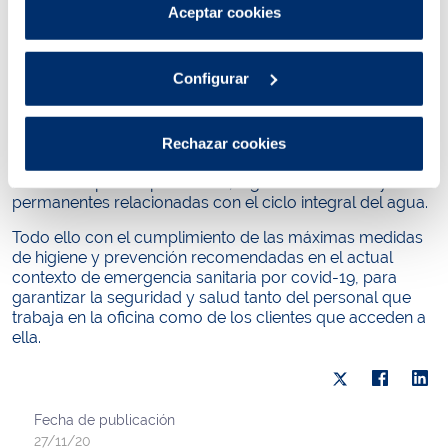
Puedes consultar más información en nuestra
acceso de luz natural, y apostando por el uso de madera
Aceptar cookies
sostenible, plantas y una fuente de agua del grifo.
Política de cookies
.
Esta nueva oficina busca mejorar la experiencia de los
Configurar
clientes, adaptándose a sus necesidades, y creando
espacios en los que se pueda ofrecer una atención
cercana y con una mayor privacidad. Las zonas de
espera también han cambiado para hacerlas más
Rechazar cookies
confortables, incluyendo espacios infantiles y zonas
habilitadas para exposiciones, algunas itinerantes y otras
permanentes relacionadas con el ciclo integral del agua.
Todo ello con el cumplimiento de las máximas medidas
de higiene y prevención recomendadas en el actual
contexto de emergencia sanitaria por covid-19, para
garantizar la seguridad y salud tanto del personal que
trabaja en la oficina como de los clientes que acceden a
ella.
Fecha de publicación
27/11/20