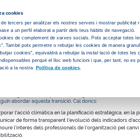
ipis
za cookies
 de tercers per analitzar els nostres serveis i mostrar publicitat
ase a un perfil elaborat a partir dels teus hàbits de navegació.
Sobre nosaltres
Persones
Medi
cookies de complement de xarxes socials. Pots acceptar totes le
”. També pots permetre o rebutjar les cookies de manera granula
utjar cookies”, equivaldrà a rebutjar la instal·lació de totes les
ndispensables perquè el lloc web funcioni i que, per tant, no es 
ció climàtica i ambiental
Implicació i sensibilització
ació a la nostra
Política de cookies
.
ació i sensibilització
ió ecològica ha de ser justa. Des d'Aigües de Barcelona mov
uguin abordar aquesta transició. Cal doncs:
porar l'acció climàtica en la planificació estratègica, en la pr
nicar de forma transparent l'evolució dels indicadors d'acc
oure l’interès dels professionals de l’organització pel canvi 
bilització.