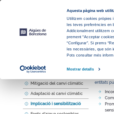
Web Corporativa
Web Aigües de Barcelona
Proveïdors
Munic
Aquesta pàgina web utilit
Utilitzem cookies pròpies i
les teves preferències en b
Addicionalment utilitzem 
prement “Acceptar cookies
“Configurar”. Si prems “Reb
les necessàries, que són i
Medi
Ac
Pots consultar més inform
Implic
Mostrar detalls
Acció climàtica i ambiental
La transic
entitats p
Mitigació del canvi climàtic
Incor
Adaptació al canvi climàtic
Comu
Implicació i sensibilització
Prom
sensi
Fonts d'aigua sostenibles