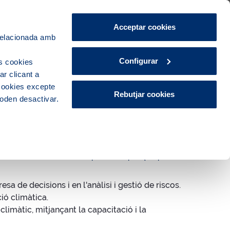
Àrea de Clients
CA
ES
Acceptar cookies
 relacionada amb
Ciutat
Innovació
Actualitat
Configurar
s cookies
r clicant a
 cookies excepte
Rebutjar cookies
poden desactivar.
em el coneixement i la capacitació perquè persones i
esa de decisions i en l'anàlisi i gestió de riscos.
ió climàtica.
climàtic, mitjançant la capacitació i la