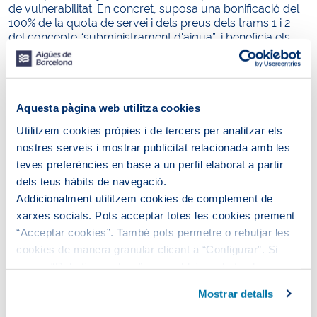
de vulnerabilitat. En concret, suposa una bonificació del
100% de la quota de servei i dels preus dels trams 1 i 2
del concepte “subministrament d'aigua”, i beneficia els
següents col·lectius:
Famílies amb tots els seus membres a l'atur.
Persones que percebin una pensió mínima.
Aquesta pàgina web utilitza cookies
Persones i unitats familiars que acreditin que es
troben en situació de vulnerabilitat econòmica,
Utilitzem cookies pròpies i de tercers per analitzar els
d'acord amb el que estableix la normativa vigent,
nostres serveis i mostrar publicitat relacionada amb les
o a les quals s'hagi reconegut, per mitjà d'un
teves preferències en base a un perfil elaborat a partir
informe dels serveis socials de l'administració
dels teus hàbits de navegació.
local competent, la situació de risc d'exclusió
Addicionalment utilitzem cookies de complement de
residencial.
xarxes socials. Pots acceptar totes les cookies prement
“Acceptar cookies”. També pots permetre o rebutjar les
cookies de manera granular clicant a “Configurar”. Si
La Tarifa Social de l'aigua ha beneficiat
64.637
prems “Rebutjar cookies”, equivaldrà a rebutjar la
famílies
durant el 2024, el que suposa
11,1 milions d'euros
instal·lació de totes les cookies excepte les necessàries,
bonificats
.
Mostrar detalls
que són indispensables perquè el lloc web funcioni i que,
A més, tenim activat el
protocol per afrontar
per tant, no es poden desactivar.