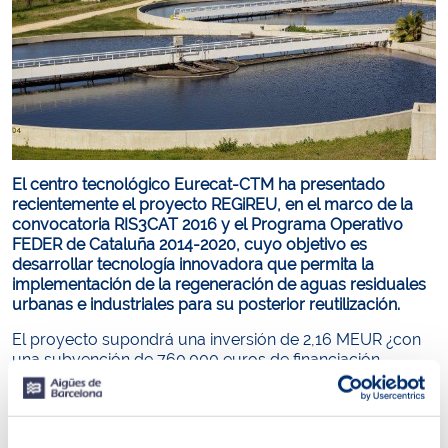
El centro tecnológico Eurecat-CTM ha presentado
recientemente el proyecto REGiREU, en el marco de la
convocatoria RIS3CAT 2016 y el Programa Operativo
FEDER de Cataluña 2014-2020, cuyo objetivo es
desarrollar tecnología innovadora que permita la
implementación de la regeneración de aguas residuales
urbanas e industriales para su posterior reutilización.
El proyecto supondrá una inversión de 2,16 MEUR ¿con
una subvención de 760.000 euros de financiación
procedente del Fondo Europeo de Desarrollo Regional
de la Unión Europea¿ para la regeneración de agua en
los ámbitos municipal, industrial y agrícola. El objetivo de
este programa es encontrar tecnologías más sostenibles